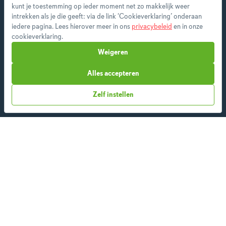
kunt je toestemming op ieder moment net zo makkelijk weer
Als premium member heb je toegang tot alle
intrekken als je die geeft: via de link ‘Cookieverklaring’ onderaan
features en ontvang je wekelijks een nieuw
iedere pagina. Lees hierover meer in ons
privacybeleid
en in onze
menu op maat.
cookieverklaring.
Weigeren
Alles accepteren
Start vandaag
Zelf instellen
Over ons
Team
App
Blog