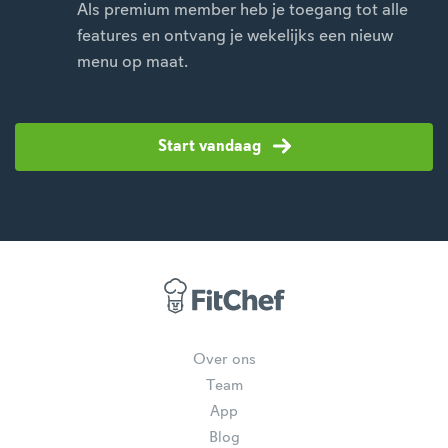
Als premium member heb je toegang tot alle
features en ontvang je wekelijks een nieuw
menu op maat.
Start vandaag
Over ons
Team
App
Blog