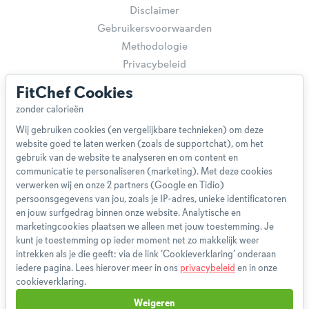
Disclaimer
Gebruikersvoorwaarden
Methodologie
Privacybeleid
Cookieverklaring
FitChef Cookies
Betaalmethoden
Klachtenprocedure
Wij gebruiken cookies (en vergelijkbare technieken) om deze
Bestelling herroepen
website goed te laten werken (zoals de supportchat), om het
Partnerprogramma
gebruik van de website te analyseren en om content en
Boeken
communicatie te personaliseren (marketing). Met deze cookies
verwerken wij en onze 2 partners (Google en Tidio)
FAQ
persoonsgegevens van jou, zoals je IP-adres, unieke identificatoren
Contact
en jouw surfgedrag binnen onze website. Analytische en
marketingcookies plaatsen we alleen met jouw toestemming. Je
kunt je toestemming op ieder moment net zo makkelijk weer
1,826,799
intrekken als je die geeft: via de link ‘Cookieverklaring’ onderaan
Weekmenu's gemaakt
iedere pagina. Lees hierover meer in ons
privacybeleid
en in onze
cookieverklaring.
Weigeren