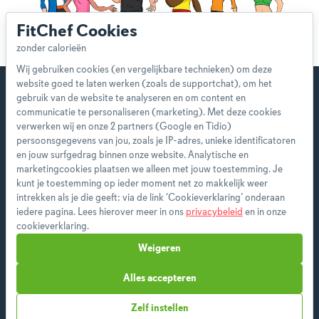
FitChef Cookies
Wij gebruiken cookies (en vergelijkbare technieken) om deze
website goed te laten werken (zoals de supportchat), om het
gebruik van de website te analyseren en om content en
communicatie te personaliseren (marketing). Met deze cookies
verwerken wij en onze 2 partners (Google en Tidio)
Start direct met je eerste
persoonsgegevens van jou, zoals je IP-adres, unieke identificatoren
persoonlijke weekmenu!
en jouw surfgedrag binnen onze website. Analytische en
marketingcookies plaatsen we alleen met jouw toestemming. Je
kunt je toestemming op ieder moment net zo makkelijk weer
Als premium member heb je toegang tot alle
intrekken als je die geeft: via de link ‘Cookieverklaring’ onderaan
features en ontvang je wekelijks een nieuw
iedere pagina. Lees hierover meer in ons
privacybeleid
en in onze
menu op maat.
cookieverklaring.
Weigeren
Alles accepteren
Start vandaag
Zelf instellen