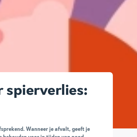
 spierverlies:
lfsprekend. Wanneer je afvalt, geeft je