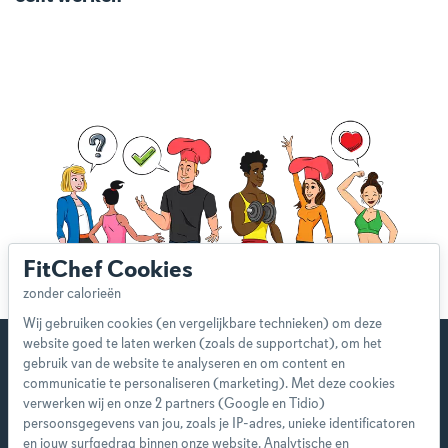
FitChef Cookies
Wij gebruiken cookies (en vergelijkbare technieken) om deze
website goed te laten werken (zoals de supportchat), om het
gebruik van de website te analyseren en om content en
communicatie te personaliseren (marketing). Met deze cookies
verwerken wij en onze 2 partners (Google en Tidio)
Start direct met je eerste
persoonsgegevens van jou, zoals je IP-adres, unieke identificatoren
persoonlijke weekmenu!
en jouw surfgedrag binnen onze website. Analytische en