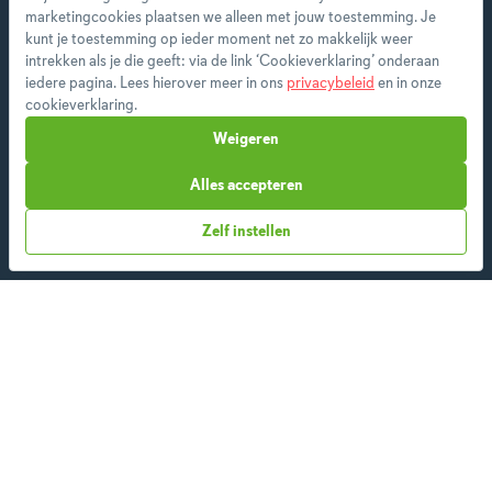
marketingcookies plaatsen we alleen met jouw toestemming. Je
kunt je toestemming op ieder moment net zo makkelijk weer
Als premium member heb je toegang tot alle
intrekken als je die geeft: via de link ‘Cookieverklaring’ onderaan
features en ontvang je wekelijks een nieuw
iedere pagina. Lees hierover meer in ons
privacybeleid
en in onze
menu op maat.
cookieverklaring.
Weigeren
Alles accepteren
Start vandaag
Zelf instellen
Over ons
Team
App