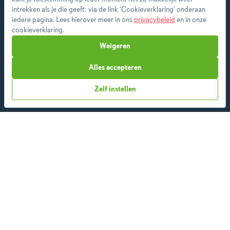
Als premium member heb je toegang tot alle
intrekken als je die geeft: via de link ‘Cookieverklaring’ onderaan
features en ontvang je wekelijks een nieuw
iedere pagina. Lees hierover meer in ons
privacybeleid
en in onze
menu op maat.
cookieverklaring.
Weigeren
Alles accepteren
Start vandaag
Zelf instellen
Over ons
Team
App
Blog