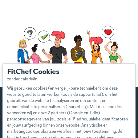
FitChef Cookies
Wij gebruiken cookies (en vergelijkbare technieken) om deze
website goed te laten werken (zoals de supportchat), om het
gebruik van de website te analyseren en om content en
communicatie te personaliseren (marketing). Met deze cookies
verwerken wij en onze 2 partners (Google en Tidio)
Start direct met je eerste
persoonsgegevens van jou, zoals je IP-adres, unieke identificatoren
persoonlijke weekmenu!
en jouw surfgedrag binnen onze website. Analytische en
marketingcookies plaatsen we alleen met jouw toestemming. Je
kunt je toestemming op ieder moment net zo makkelijk weer