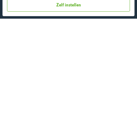
Zelf instellen
Over ons
Team
App
Blog
Disclaimer
Gebruikersvoorwaarden
Methodologie
Privacybeleid
Cookieverklaring
Betaalmethoden