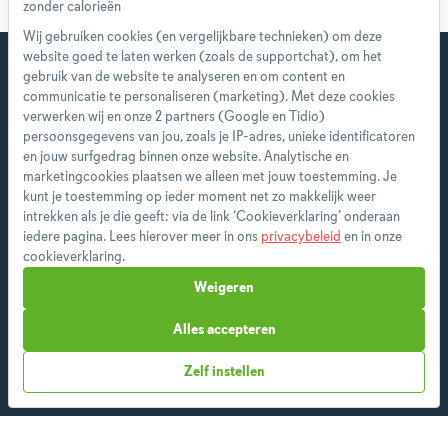
Wij gebruiken cookies (en vergelijkbare technieken) om deze
website goed te laten werken (zoals de supportchat), om het
gebruik van de website te analyseren en om content en
communicatie te personaliseren (marketing). Met deze cookies
verwerken wij en onze 2 partners (Google en Tidio)
Start direct met je eerste
persoonsgegevens van jou, zoals je IP-adres, unieke identificatoren
persoonlijke weekmenu!
en jouw surfgedrag binnen onze website. Analytische en
marketingcookies plaatsen we alleen met jouw toestemming. Je
kunt je toestemming op ieder moment net zo makkelijk weer
Als premium member heb je toegang tot alle
intrekken als je die geeft: via de link ‘Cookieverklaring’ onderaan
features en ontvang je wekelijks een nieuw
iedere pagina. Lees hierover meer in ons
privacybeleid
en in onze
menu op maat.
cookieverklaring.
Weigeren
Alles accepteren
Start vandaag
Zelf instellen