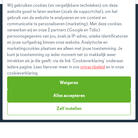
Wij gebruiken cookies (en vergelijkbare technieken) om deze
website goed te laten werken (zoals de supportchat), om het
gebruik van de website te analyseren en om content en
communicatie te personaliseren (marketing). Met deze cookies
verwerken wij en onze 2 partners (Google en Tidio)
Start direct met je eerste
persoonsgegevens van jou, zoals je IP-adres, unieke identificatoren
persoonlijke weekmenu!
en jouw surfgedrag binnen onze website. Analytische en
marketingcookies plaatsen we alleen met jouw toestemming. Je
kunt je toestemming op ieder moment net zo makkelijk weer
Als premium member heb je toegang tot alle
intrekken als je die geeft: via de link ‘Cookieverklaring’ onderaan
features en ontvang je wekelijks een nieuw
iedere pagina. Lees hierover meer in ons
privacybeleid
en in onze
menu op maat.
cookieverklaring.
Weigeren
Alles accepteren
Start vandaag
Zelf instellen