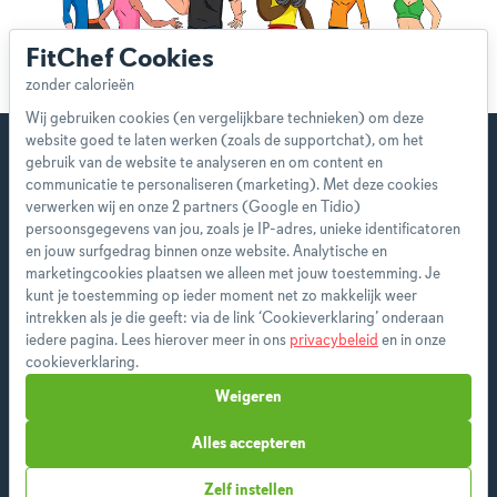
FitChef Cookies
Wij gebruiken cookies (en vergelijkbare technieken) om deze
website goed te laten werken (zoals de supportchat), om het
gebruik van de website te analyseren en om content en
communicatie te personaliseren (marketing). Met deze cookies
verwerken wij en onze 2 partners (Google en Tidio)
Start direct met je eerste
persoonsgegevens van jou, zoals je IP-adres, unieke identificatoren
persoonlijke weekmenu!
en jouw surfgedrag binnen onze website. Analytische en
marketingcookies plaatsen we alleen met jouw toestemming. Je
kunt je toestemming op ieder moment net zo makkelijk weer
Als premium member heb je toegang tot alle
intrekken als je die geeft: via de link ‘Cookieverklaring’ onderaan
features en ontvang je wekelijks een nieuw
iedere pagina. Lees hierover meer in ons
privacybeleid
en in onze
menu op maat.
cookieverklaring.
Weigeren
Alles accepteren
Start vandaag
Zelf instellen