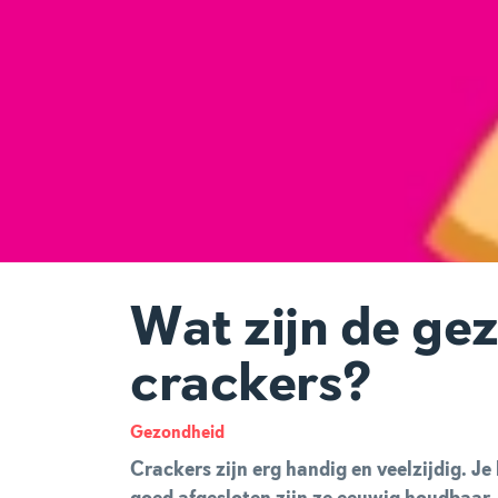
Wat zijn de ge
crackers?
Gezondheid
Crackers zijn erg handig en veelzijdig. J