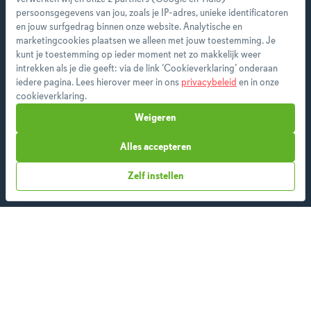
Start direct met je eerste
persoonsgegevens van jou, zoals je IP-adres, unieke identificatoren
persoonlijke weekmenu!
en jouw surfgedrag binnen onze website. Analytische en
marketingcookies plaatsen we alleen met jouw toestemming. Je
kunt je toestemming op ieder moment net zo makkelijk weer
Als premium member heb je toegang tot alle
intrekken als je die geeft: via de link ‘Cookieverklaring’ onderaan
features en ontvang je wekelijks een nieuw
iedere pagina. Lees hierover meer in ons
privacybeleid
en in onze
menu op maat.
cookieverklaring.
Weigeren
Alles accepteren
Start vandaag
Zelf instellen
Over ons