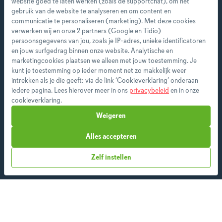
website goed te laten werken (zoals de supportchat), om het
gebruik van de website te analyseren en om content en
communicatie te personaliseren (marketing). Met deze cookies
verwerken wij en onze 2 partners (Google en Tidio)
Start direct met je eerste
persoonsgegevens van jou, zoals je IP-adres, unieke identificatoren
persoonlijke weekmenu!
en jouw surfgedrag binnen onze website. Analytische en
marketingcookies plaatsen we alleen met jouw toestemming. Je
kunt je toestemming op ieder moment net zo makkelijk weer
Als premium member heb je toegang tot alle
intrekken als je die geeft: via de link ‘Cookieverklaring’ onderaan
features en ontvang je wekelijks een nieuw
iedere pagina. Lees hierover meer in ons
privacybeleid
en in onze
menu op maat.
cookieverklaring.
Weigeren
Alles accepteren
Start vandaag
Zelf instellen