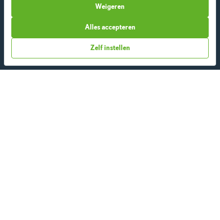
Weigeren
Alles accepteren
Start vandaag
Zelf instellen
Over ons
Team
App
Blog
Disclaimer
Gebruikersvoorwaarden
Methodologie