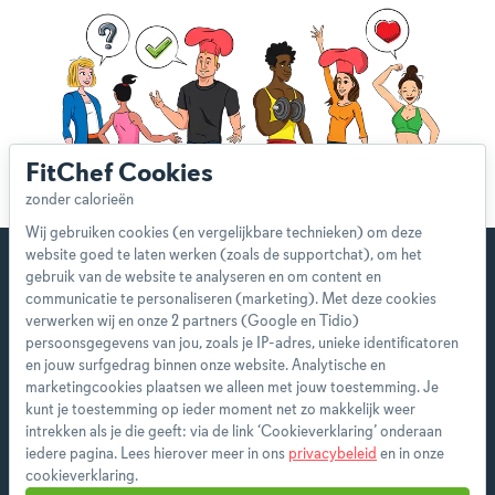
FitChef Cookies
Wij gebruiken cookies (en vergelijkbare technieken) om deze
website goed te laten werken (zoals de supportchat), om het
gebruik van de website te analyseren en om content en
communicatie te personaliseren (marketing). Met deze cookies
verwerken wij en onze 2 partners (Google en Tidio)
Start direct met je eerste
persoonsgegevens van jou, zoals je IP-adres, unieke identificatoren
persoonlijke weekmenu!
en jouw surfgedrag binnen onze website. Analytische en
marketingcookies plaatsen we alleen met jouw toestemming. Je
kunt je toestemming op ieder moment net zo makkelijk weer
Als premium member heb je toegang tot alle
intrekken als je die geeft: via de link ‘Cookieverklaring’ onderaan
features en ontvang je wekelijks een nieuw
iedere pagina. Lees hierover meer in ons
privacybeleid
en in onze
menu op maat.
cookieverklaring.