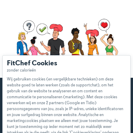
FitChef Cookies
Wij gebruiken cookies (en vergelijkbare technieken) om deze
website goed te laten werken (zoals de supportchat), om het
gebruik van de website te analyseren en om content en
communicatie te personaliseren (marketing). Met deze cookies
verwerken wij en onze 2 partners (Google en Tidio)
Start direct met je eerste
persoonsgegevens van jou, zoals je IP-adres, unieke identificatoren
persoonlijke weekmenu!
en jouw surfgedrag binnen onze website. Analytische en
marketingcookies plaatsen we alleen met jouw toestemming. Je
kunt je toestemming op ieder moment net zo makkelijk weer
Als premium member heb je toegang tot alle
intrekken als je die geeft: via de link ‘Cookieverklaring’ onderaan