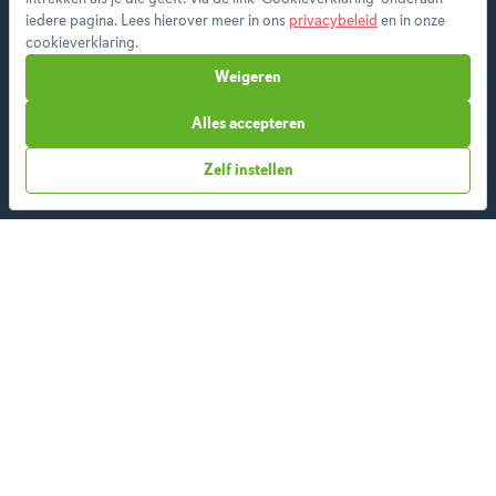
features en ontvang je wekelijks een nieuw
iedere pagina. Lees hierover meer in ons
privacybeleid
en in onze
menu op maat.
cookieverklaring.
Weigeren
Alles accepteren
Start vandaag
Zelf instellen
Over ons
Team
App
Blog
Disclaimer