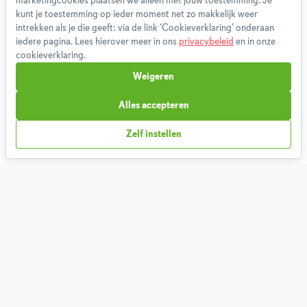
marketingcookies plaatsen we alleen met jouw toestemming. Je
Gebruikersvoorwaarden
kunt je toestemming op ieder moment net zo makkelijk weer
intrekken als je die geeft: via de link ‘Cookieverklaring’ onderaan
Methodologie
iedere pagina. Lees hierover meer in ons
privacybeleid
en in onze
Privacybeleid
cookieverklaring.
Cookieverklaring
Weigeren
Betaalmethoden
Klachtenprocedure
Alles accepteren
Bestelling herroepen
Zelf instellen
Partnerprogramma
Boeken
FAQ
Contact
1,826,792
Weekmenu's gemaakt