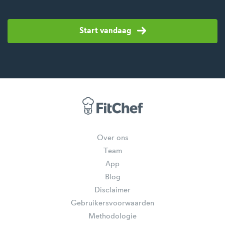
Start vandaag
Over ons
Team
App
Blog
Disclaimer
Gebruikersvoorwaarden
Methodologie