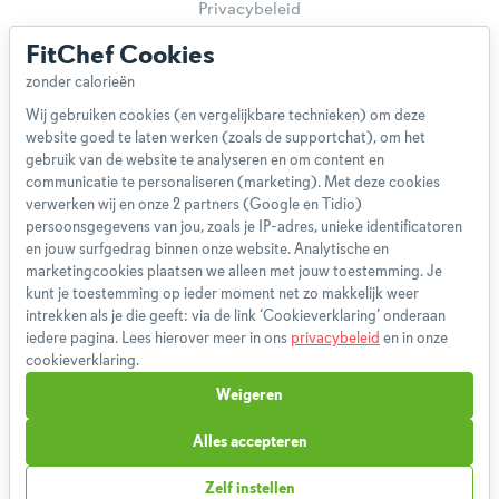
Privacybeleid
Cookieverklaring
FitChef Cookies
Betaalmethoden
Klachtenprocedure
Wij gebruiken cookies (en vergelijkbare technieken) om deze
Bestelling herroepen
website goed te laten werken (zoals de supportchat), om het
Partnerprogramma
gebruik van de website te analyseren en om content en
Boeken
communicatie te personaliseren (marketing). Met deze cookies
verwerken wij en onze 2 partners (Google en Tidio)
FAQ
persoonsgegevens van jou, zoals je IP-adres, unieke identificatoren
Contact
en jouw surfgedrag binnen onze website. Analytische en
marketingcookies plaatsen we alleen met jouw toestemming. Je
kunt je toestemming op ieder moment net zo makkelijk weer
1,827,986
intrekken als je die geeft: via de link ‘Cookieverklaring’ onderaan
Weekmenu's gemaakt
iedere pagina. Lees hierover meer in ons
privacybeleid
en in onze
cookieverklaring.
Weigeren
Alles accepteren
Zelf instellen