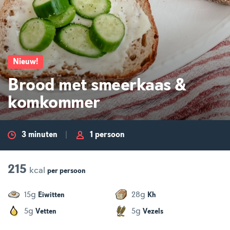
Nieuw
!
Brood met smeerkaas &
komkommer
3 minuten
1 persoon
215
kcal
per
persoon
g
g
15
28
Eiwitten
Kh
g
g
5
5
Vetten
Vezels