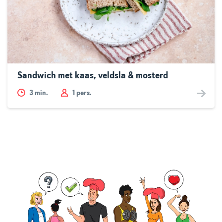
Sandwich met kaas, veldsla & mosterd
3
min.
1 pers.