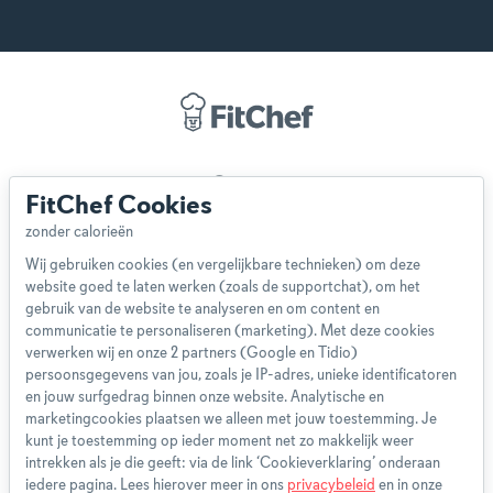
Over ons
FitChef Cookies
Team
App
Wij gebruiken cookies (en vergelijkbare technieken) om deze
Blog
website goed te laten werken (zoals de supportchat), om het
Disclaimer
gebruik van de website te analyseren en om content en
Gebruikersvoorwaarden
communicatie te personaliseren (marketing). Met deze cookies
Methodologie
verwerken wij en onze 2 partners (Google en Tidio)
persoonsgegevens van jou, zoals je IP-adres, unieke identificatoren
Privacybeleid
en jouw surfgedrag binnen onze website. Analytische en
Cookieverklaring
marketingcookies plaatsen we alleen met jouw toestemming. Je
Betaalmethoden
kunt je toestemming op ieder moment net zo makkelijk weer
intrekken als je die geeft: via de link ‘Cookieverklaring’ onderaan
Klachtenprocedure
iedere pagina. Lees hierover meer in ons
privacybeleid
en in onze