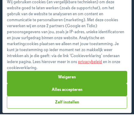
Wij gebruiken cookies (en vergelijkbare technieken) om deze
website goed te laten werken (zoals de supportchat), om het
gebruik van de website te analyseren en om content en
communicatie te personaliseren (marketing). Met deze cookies
Start direct met je eerste
verwerken wij en onze 2 partners (Google en Tidio)
persoonlijke weekmenu!
persoonsgegevens van jou, zoals je IP-adres, unieke identificatoren
en jouw surfgedrag binnen onze website. Analytische en
marketingcookies plaatsen we alleen met jouw toestemming. Je
Als premium member heb je toegang tot alle
kunt je toestemming op ieder moment net zo makkelijk weer
features en ontvang je wekelijks een nieuw
intrekken als je die geeft: via de link ‘Cookieverklaring’ onderaan
menu op maat.
iedere pagina. Lees hierover meer in ons
privacybeleid
en in onze
cookieverklaring.
Weigeren
Start vandaag
Alles accepteren
Zelf instellen