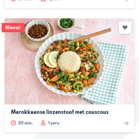
Nieuw
!
Marokkaanse linzenstoof met couscous
20
min.
1 pers.