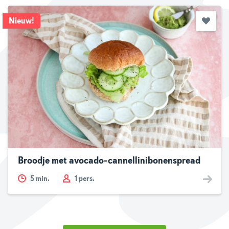
Nieuw
!
Broodje met avocado-cannellinibonenspread
5
min.
1 pers.