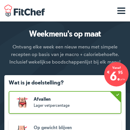
Weekmenu's op maat
Ontvang elke week een nieuw menu met simpele
recepten op basis van je macro + caloriebehoefte.
Inclusief wekelijkse boodschappenlijst bij elk menu!
Vanaf
€
6
.
95
p
/
m
Wat is je doelstelling?
Afvallen
Lager vetpercentage
Op gewicht blijven