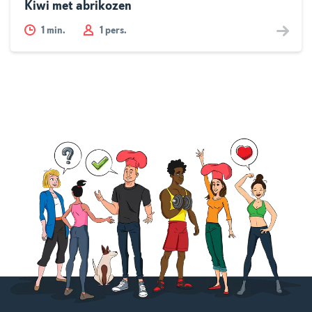
Kiwi met abrikozen
1
min.
1 pers.