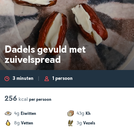
Dadels gevuld met
zuivelspread
3 minuten
1 persoon
256
kcal
per
persoon
g
g
4
43
Eiwitten
Kh
g
g
8
3
Vetten
Vezels