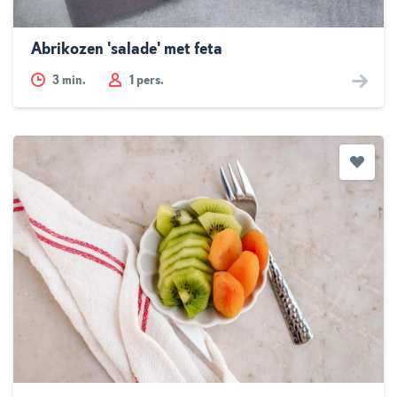
Abrikozen 'salade' met feta
3
min.
1 pers.