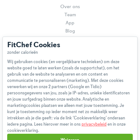
Over ons
Team
App
Blog
Disclaimer
FitChef Cookies
Gebruikersvoorwaarden
Methodologie
Wij gebruiken cookies (en vergelijkbare technieken) om deze
Privacybeleid
website goed te laten werken (zoals de supportchat), om het
Cookieverklaring
gebruik van de website te analyseren en om content en
Betaalmethoden
communicatie te personaliseren (marketing). Met deze cookies
verwerken wij en onze 2 partners (Google en Tidio)
Klachtenprocedure
persoonsgegevens van jou, zoals je IP-adres, unieke identificatoren
Bestelling herroepen
en jouw surfgedrag binnen onze website. Analytische en
Partnerprogramma
marketingcookies plaatsen we alleen met jouw toestemming. Je
kunt je toestemming op ieder moment net zo makkelijk weer
Boeken
intrekken als je die geeft: via de link ‘Cookieverklaring’ onderaan
FAQ
iedere pagina. Lees hierover meer in ons
privacybeleid
en in onze
Contact
cookieverklaring.