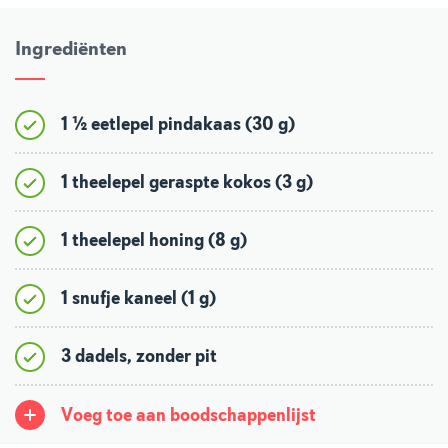
Ingrediënten
1 ½ eetlepel pindakaas (30 g)
1 theelepel geraspte kokos (3 g)
1 theelepel honing (8 g)
1 snufje kaneel (1 g)
3 dadels, zonder pit
Voeg toe aan boodschappenlijst