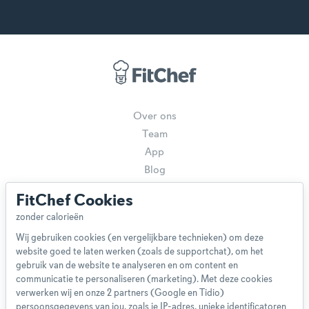
Over ons
Team
App
Blog
Disclaimer
FitChef Cookies
Gebruikersvoorwaarden
Methodologie
Wij gebruiken cookies (en vergelijkbare technieken) om deze
Privacybeleid
website goed te laten werken (zoals de supportchat), om het
Cookieverklaring
gebruik van de website te analyseren en om content en
Betaalmethoden
communicatie te personaliseren (marketing). Met deze cookies
verwerken wij en onze 2 partners (Google en Tidio)
Klachtenprocedure
persoonsgegevens van jou, zoals je IP-adres, unieke identificatoren