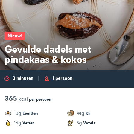
Nieuw
!
Gevulde dadels met
pindakaas & kokos
3 minuten
1 persoon
365
kcal
per
persoon
g
g
10
44
Eiwitten
Kh
g
g
16
5
Vetten
Vezels