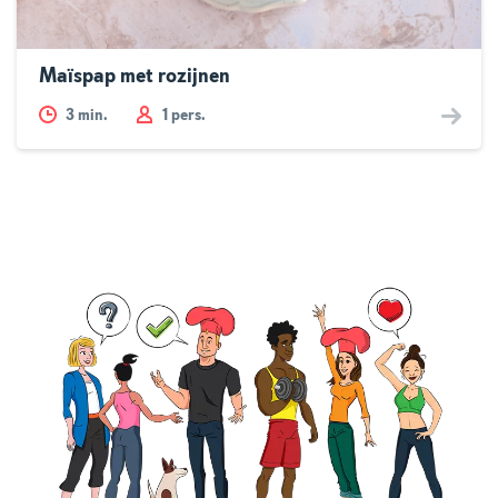
Maïspap met rozijnen
3
min.
1 pers.