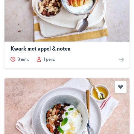
Kwark met appel & noten
3
min.
1 pers.