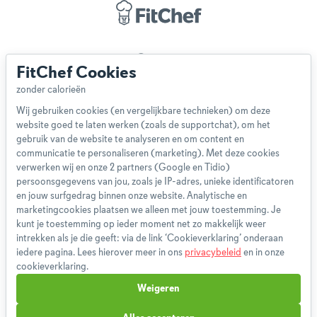
Over ons
FitChef Cookies
Team
App
Wij gebruiken cookies (en vergelijkbare technieken) om deze
Blog
website goed te laten werken (zoals de supportchat), om het
Disclaimer
gebruik van de website te analyseren en om content en
Gebruikersvoorwaarden
communicatie te personaliseren (marketing). Met deze cookies
Methodologie
verwerken wij en onze 2 partners (Google en Tidio)
persoonsgegevens van jou, zoals je IP-adres, unieke identificatoren
Privacybeleid
en jouw surfgedrag binnen onze website. Analytische en
Cookieverklaring
marketingcookies plaatsen we alleen met jouw toestemming. Je
Betaalmethoden
kunt je toestemming op ieder moment net zo makkelijk weer
intrekken als je die geeft: via de link ‘Cookieverklaring’ onderaan
Klachtenprocedure
iedere pagina. Lees hierover meer in ons
privacybeleid
en in onze
Bestelling herroepen
cookieverklaring.
Partnerprogramma
Weigeren
Boeken
FAQ