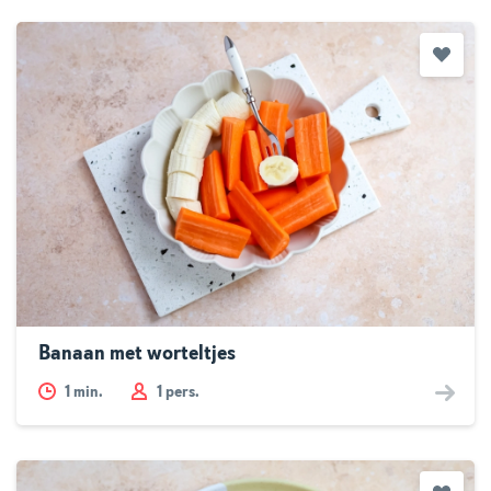
Banaan met worteltjes
1
min.
1 pers.