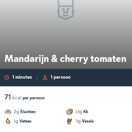
Mandarijn & cherry tomaten
1 minuten
1 persoon
71
kcal
per
persoon
g
g
2
13
Eiwitten
Kh
g
g
1
3
Vetten
Vezels