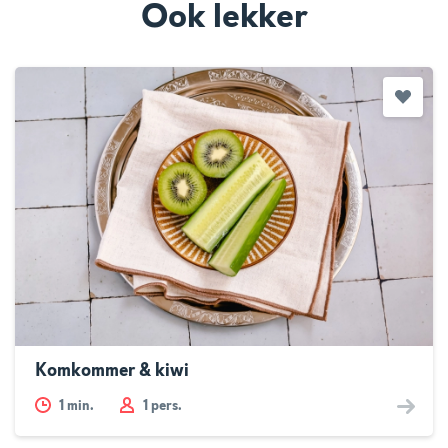
Ook lekker
Komkommer & kiwi
1
min.
1 pers.