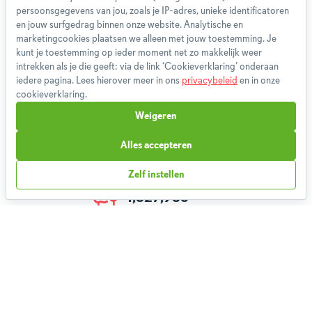
persoonsgegevens van jou, zoals je IP-adres, unieke identificatoren
Privacybeleid
en jouw surfgedrag binnen onze website. Analytische en
Cookieverklaring
marketingcookies plaatsen we alleen met jouw toestemming. Je
Betaalmethoden
kunt je toestemming op ieder moment net zo makkelijk weer
intrekken als je die geeft: via de link ‘Cookieverklaring’ onderaan
Klachtenprocedure
iedere pagina. Lees hierover meer in ons
privacybeleid
en in onze
Bestelling herroepen
cookieverklaring.
Partnerprogramma
Weigeren
Boeken
FAQ
Alles accepteren
Contact
Zelf instellen
1,827,986
Weekmenu's gemaakt