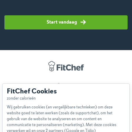
Start vandaag
Over ons
FitChef Cookies
Team
App
Wij gebruiken cookies (en vergelijkbare technieken) om deze
Blog
website goed te laten werken (zoals de supportchat), om het
Disclaimer
gebruik van de website te analyseren en om content en
Gebruikersvoorwaarden
communicatie te personaliseren (marketing). Met deze cookies
Methodologie
verwerken wij en onze 2 partners (Google en Tidio)