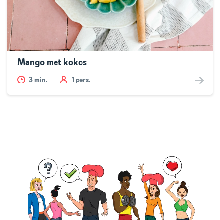
Mango met kokos
3
min.
1 pers.