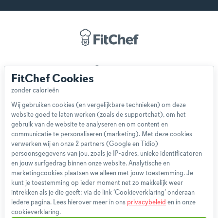
Over ons
FitChef Cookies
Team
App
Wij gebruiken cookies (en vergelijkbare technieken) om deze
Blog
website goed te laten werken (zoals de supportchat), om het
Disclaimer
gebruik van de website te analyseren en om content en
Gebruikersvoorwaarden
communicatie te personaliseren (marketing). Met deze cookies
Methodologie
verwerken wij en onze 2 partners (Google en Tidio)
persoonsgegevens van jou, zoals je IP-adres, unieke identificatoren
Privacybeleid
en jouw surfgedrag binnen onze website. Analytische en
Cookieverklaring
marketingcookies plaatsen we alleen met jouw toestemming. Je
Betaalmethoden
kunt je toestemming op ieder moment net zo makkelijk weer
intrekken als je die geeft: via de link ‘Cookieverklaring’ onderaan
Klachtenprocedure
iedere pagina. Lees hierover meer in ons
privacybeleid
en in onze
Bestelling herroepen
cookieverklaring.