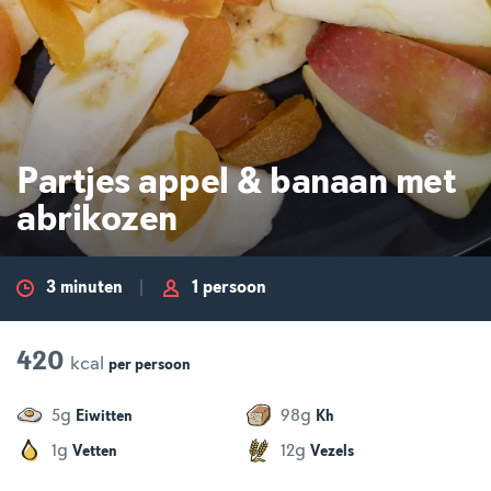
Partjes appel & banaan met
abrikozen
3 minuten
1 persoon
420
kcal
per
persoon
g
g
5
98
Eiwitten
Kh
g
g
1
12
Vetten
Vezels