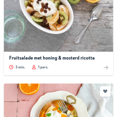
Fruitsalade met honing & mosterd ricotta
3
min.
1 pers.