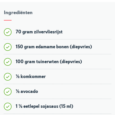
Ingrediënten
70 gram zilvervliesrijst
150 gram edamame bonen (diepvries)
100 gram tuinerwten (diepvries)
½ komkommer
½ avocado
1 ½ eetlepel sojasaus (15 ml)