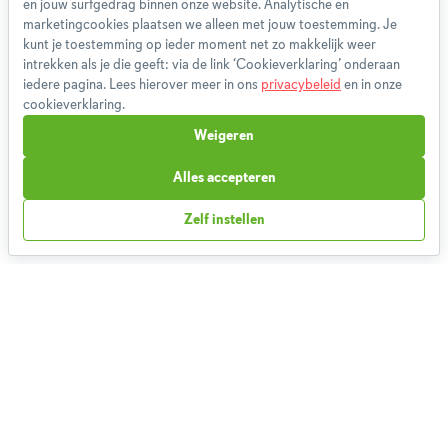
en jouw surfgedrag binnen onze website. Analytische en
Disclaimer
marketingcookies plaatsen we alleen met jouw toestemming. Je
Gebruikersvoorwaarden
kunt je toestemming op ieder moment net zo makkelijk weer
Methodologie
intrekken als je die geeft: via de link ‘Cookieverklaring’ onderaan
iedere pagina. Lees hierover meer in ons
privacybeleid
en in onze
Privacybeleid
cookieverklaring.
Cookieverklaring
Weigeren
Betaalmethoden
Klachtenprocedure
Alles accepteren
Bestelling herroepen
Zelf instellen
Partnerprogramma
Boeken
FAQ
Contact
1,826,193
Weekmenu's gemaakt