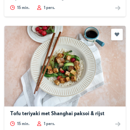
15
min.
1 pers.
Tofu teriyaki met Shanghai paksoi & rijst
15
min.
1 pers.