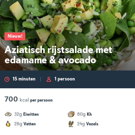
Nieuw
!
Aziatisch rijstsalade met
edamame & avocado
15 minuten
1 persoon
700
kcal
per
persoon
g
g
32
80
Eiwitten
Kh
g
g
28
24
Vetten
Vezels