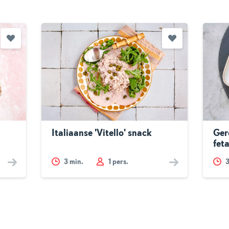
Italiaanse 'Vitello' snack
Ger
feta
3
min.
1 pers.