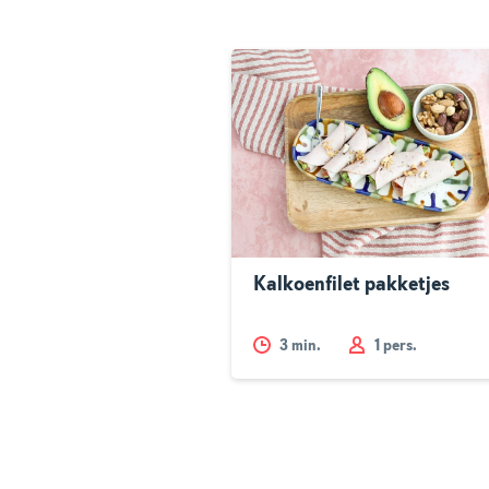
Kalkoenfilet pakketjes
3
min.
1 pers.