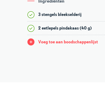
Ingrediënten
3 stengels bleekselderij
2 eetlepels pindakaas (40 g)
Voeg toe aan boodschappenlijst