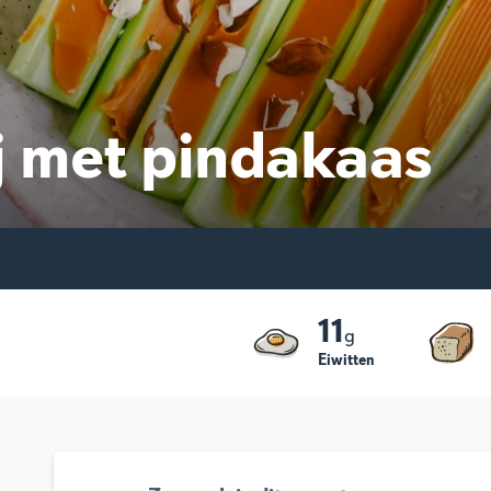
j met pindakaas
11
g
Eiwitten