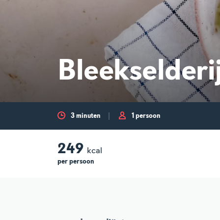
Bleekselderi
3 minuten
1 persoon
249
kcal
per
persoon