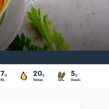
7
20
5
g
g
g
Kh
Vetten
Vezels