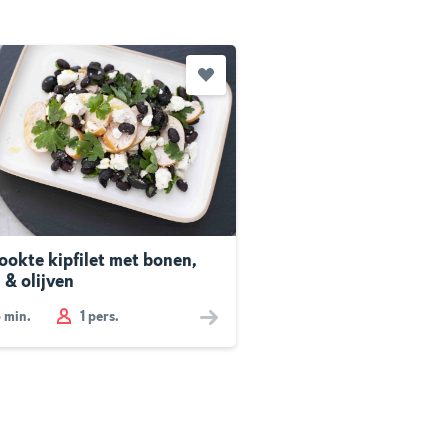
ookte kipfilet met bonen,
 & olijven
3
min.
1 pers.