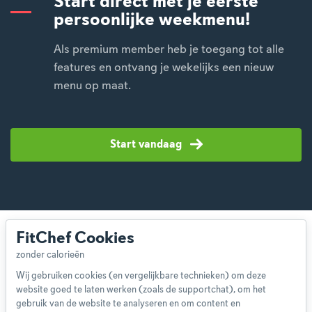
Start direct met je eerste
persoonlijke weekmenu!
Als premium member heb je toegang tot alle
features en ontvang je wekelijks een nieuw
menu op maat.
Start vandaag
FitChef Cookies
Wij gebruiken cookies (en vergelijkbare technieken) om deze
website goed te laten werken (zoals de supportchat), om het
Over ons
gebruik van de website te analyseren en om content en
Team