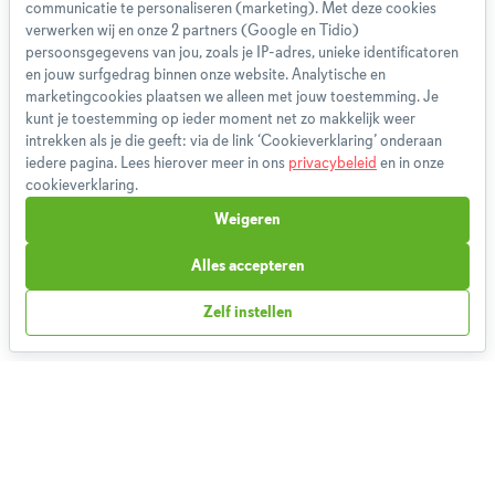
communicatie te personaliseren (marketing). Met deze cookies
App
verwerken wij en onze 2 partners (Google en Tidio)
persoonsgegevens van jou, zoals je IP-adres, unieke identificatoren
Blog
en jouw surfgedrag binnen onze website. Analytische en
Disclaimer
marketingcookies plaatsen we alleen met jouw toestemming. Je
Gebruikersvoorwaarden
kunt je toestemming op ieder moment net zo makkelijk weer
Methodologie
intrekken als je die geeft: via de link ‘Cookieverklaring’ onderaan
iedere pagina. Lees hierover meer in ons
privacybeleid
en in onze
Privacybeleid
cookieverklaring.
Cookieverklaring
Weigeren
Betaalmethoden
Klachtenprocedure
Alles accepteren
Bestelling herroepen
Zelf instellen
Partnerprogramma
Boeken
FAQ
Contact
1,826,799
Weekmenu's gemaakt