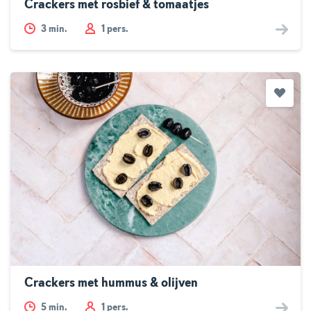
Crackers met rosbief & tomaatjes
3
min.
1 pers.
Crackers met hummus & olijven
5
min.
1 pers.