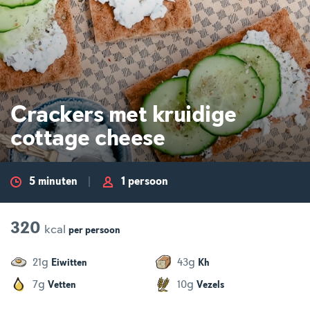
Crackers met kruidige
cottage cheese
5 minuten
1 persoon
320
kcal
per
persoon
g
g
21
43
Eiwitten
Kh
g
g
7
10
Vetten
Vezels