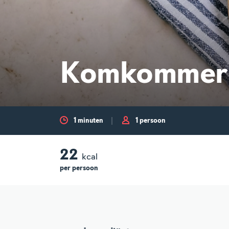
Komkommer
1 minuten
1 persoon
22
kcal
per
persoon