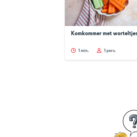
Komkommer met worteltje
1
min.
1 pers.