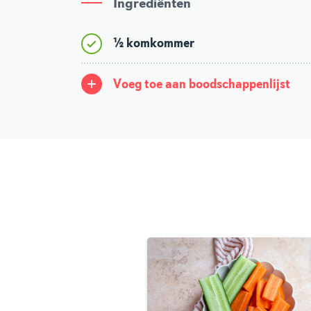
Ingrediënten
½ komkommer
Voeg toe aan boodschappenlijst