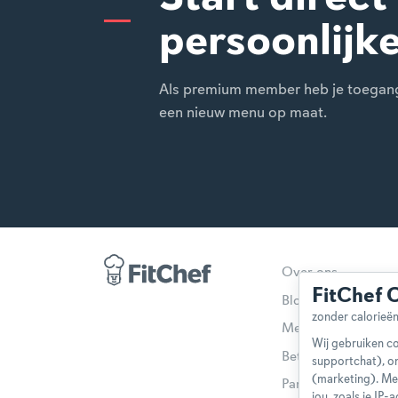
persoonlijk
Als premium member heb je toegang t
een nieuw menu op maat.
Over ons
FitChef 
Blog
Methodologie
Wij gebruiken co
Betaalmethoden
supportchat), o
(marketing). Me
Partnerprogramma
jou, zoals je IP