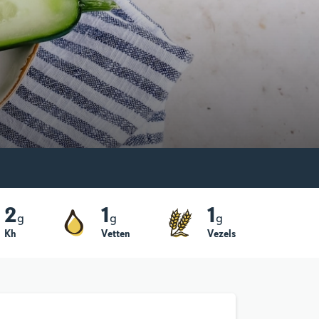
2
1
1
g
g
g
Kh
Vetten
Vezels