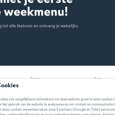
e weekmenu!
ot alle features en ontvang je wekelijks
Team
App
Cookies
Disclaimer
Gebruikers
Privacybeleid
Cookieverkl
okies (en vergelijkbare technieken) om deze website goed te laten werken (
Klachtenprocedure
Bestelling 
m het gebruik van de website te analyseren en om content en communicatie t
t deze cookies verwerken wij en onze 2 partners (Google en Tidio) persoo
Boeken
FAQ
-adres, unieke identificatoren en jouw surfgedrag binnen onze website. Analyti