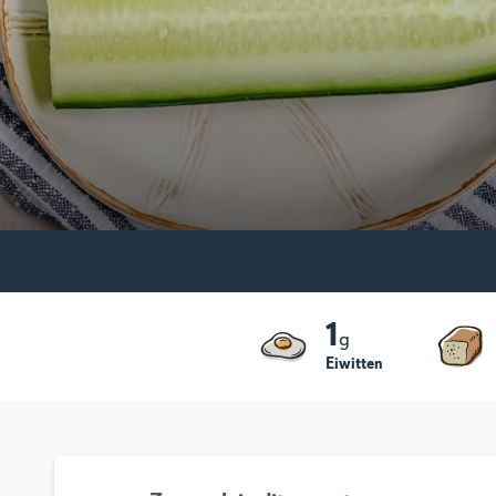
1
g
Eiwitten