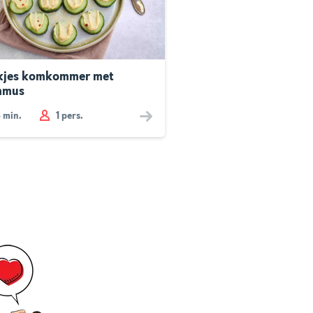
kjes komkommer met
mmus
3
min.
1 pers.