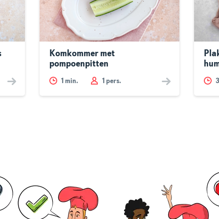
s
Komkommer met
Pla
pompoenpitten
hu
1
min.
1 pers.