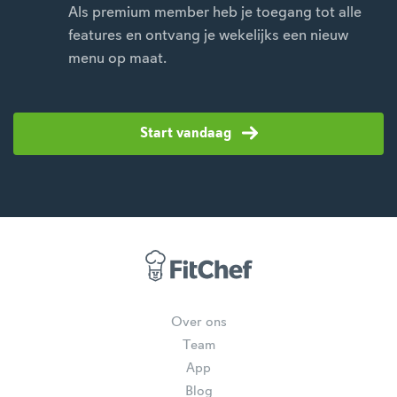
Als premium member heb je toegang tot alle
features en ontvang je wekelijks een nieuw
menu op maat.
Start vandaag
Over ons
Team
App
Blog