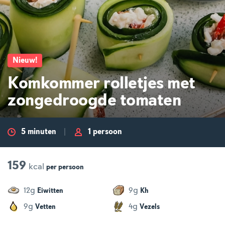
Nieuw
!
Komkommer rolletjes met
zongedroogde tomaten
5 minuten
1 persoon
159
kcal
per
persoon
g
g
12
9
Eiwitten
Kh
g
g
9
4
Vetten
Vezels