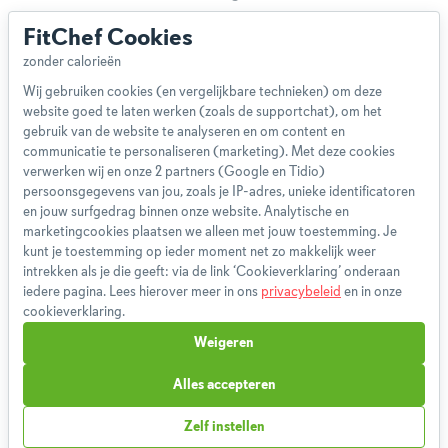
Disclaimer
FitChef Cookies
Gebruikersvoorwaarden
Methodologie
Wij gebruiken cookies (en vergelijkbare technieken) om deze
Privacybeleid
website goed te laten werken (zoals de supportchat), om het
Cookieverklaring
gebruik van de website te analyseren en om content en
Betaalmethoden
communicatie te personaliseren (marketing). Met deze cookies
verwerken wij en onze 2 partners (Google en Tidio)
Klachtenprocedure
persoonsgegevens van jou, zoals je IP-adres, unieke identificatoren
Bestelling herroepen
en jouw surfgedrag binnen onze website. Analytische en
Partnerprogramma
marketingcookies plaatsen we alleen met jouw toestemming. Je
kunt je toestemming op ieder moment net zo makkelijk weer
Boeken
intrekken als je die geeft: via de link ‘Cookieverklaring’ onderaan
FAQ
iedere pagina. Lees hierover meer in ons
privacybeleid
en in onze
Contact
cookieverklaring.
Weigeren
1,826,196
Weekmenu's gemaakt
Alles accepteren
Zelf instellen