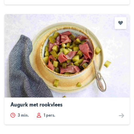
Augurk met rookvlees
3
min.
1 pers.