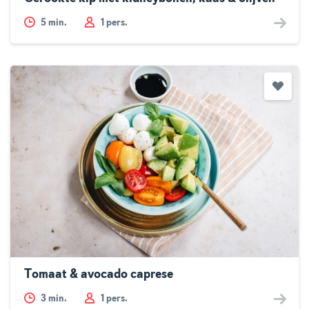
5
min.
1 pers.
Tomaat & avocado caprese
3
min.
1 pers.