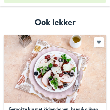
Ook lekker
Gerookte kip met kidneybonen, kaas & olijven