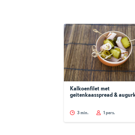
Kalkoenfilet met
geitenkaasspread & augur
3
min.
1 pers.