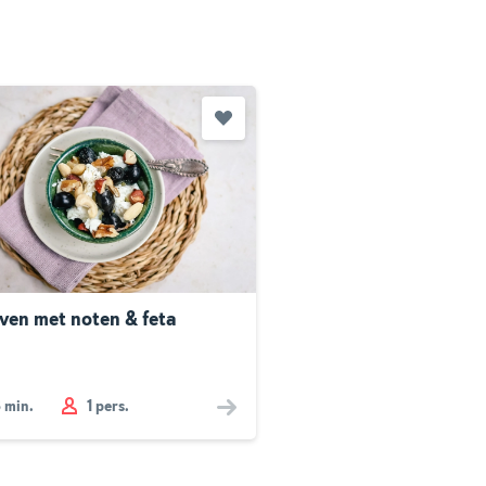
jven met noten & feta
3
min.
1 pers.