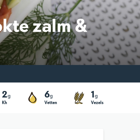
kte zalm &
2
6
1
g
g
g
Kh
Vetten
Vezels