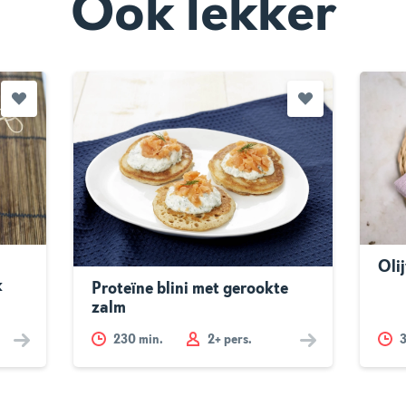
Ook lekker
Oli
k
Proteïne blini met gerookte
zalm
230
min.
2+ pers.