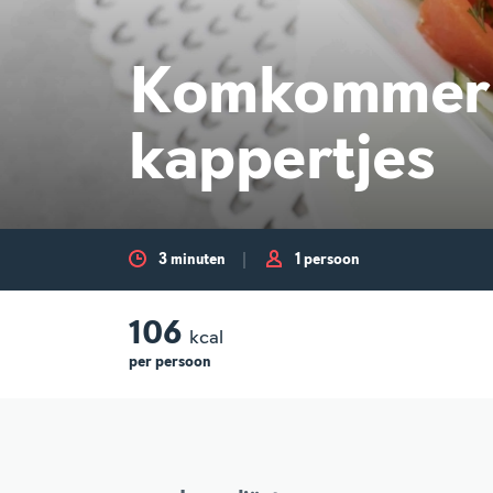
Komkommer s
kappertjes
3 minuten
1 persoon
106
kcal
per
persoon