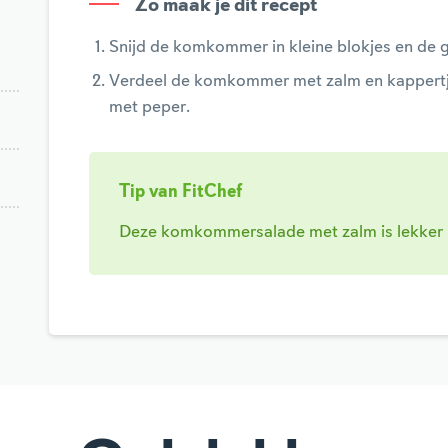
Zo maak je dit recept
Snijd de komkommer in kleine blokjes en de g
Verdeel de komkommer met zalm en kappertj
met peper.
Tip van FitChef
Deze komkommersalade met zalm is lekker m