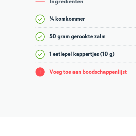
Ingrediënten
¼ komkommer
50 gram gerookte zalm
1 eetlepel kappertjes (10 g)
Voeg toe aan boodschappenlijst