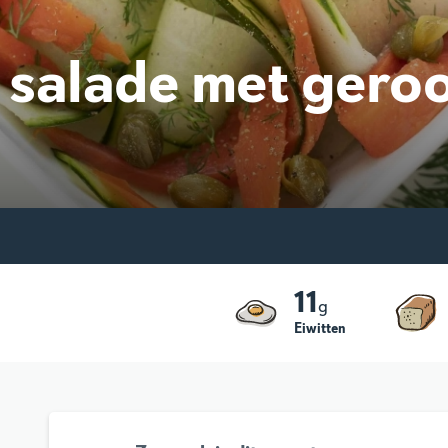
alade met geroo
11
g
Eiwitten