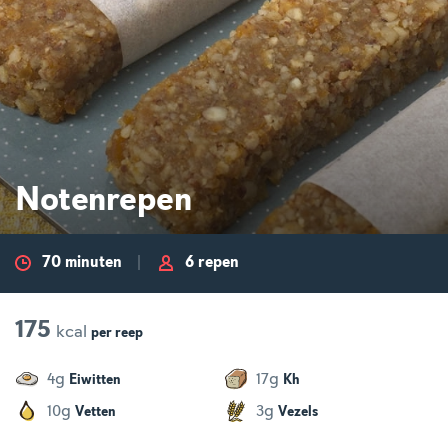
Notenrepen
70 minuten
6 repen
175
kcal
per
reep
g
g
4
17
Eiwitten
Kh
g
g
10
3
Vetten
Vezels