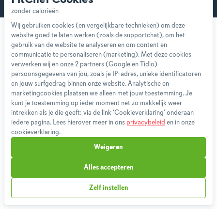
Wij gebruiken cookies (en vergelijkbare technieken) om deze
website goed te laten werken (zoals de supportchat), om het
gebruik van de website te analyseren en om content en
communicatie te personaliseren (marketing). Met deze cookies
verwerken wij en onze 2 partners (Google en Tidio)
persoonsgegevens van jou, zoals je IP-adres, unieke identificatoren
Over ons
en jouw surfgedrag binnen onze website. Analytische en
Team
marketingcookies plaatsen we alleen met jouw toestemming. Je
App
kunt je toestemming op ieder moment net zo makkelijk weer
Blog
intrekken als je die geeft: via de link ‘Cookieverklaring’ onderaan
iedere pagina. Lees hierover meer in ons
privacybeleid
en in onze
Disclaimer
cookieverklaring.
Gebruikersvoorwaarden
Weigeren
Methodologie
Privacybeleid
Alles accepteren
Cookieverklaring
Zelf instellen
Betaalmethoden
Klachtenprocedure
Bestelling herroepen