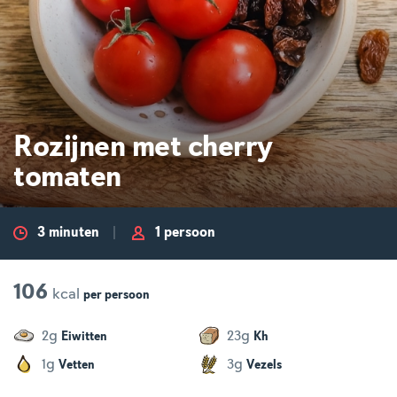
Rozijnen met cherry
tomaten
3 minuten
1 persoon
106
kcal
per
persoon
g
g
2
23
Eiwitten
Kh
g
g
1
3
Vetten
Vezels