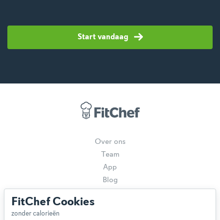
Start vandaag
Over ons
Team
App
Blog
Disclaimer
FitChef Cookies
Gebruikersvoorwaarden
Methodologie