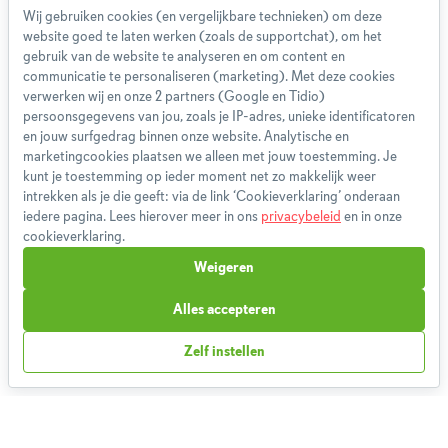
Wij gebruiken cookies (en vergelijkbare technieken) om deze
Privacybeleid
website goed te laten werken (zoals de supportchat), om het
Cookieverklaring
gebruik van de website te analyseren en om content en
Betaalmethoden
communicatie te personaliseren (marketing). Met deze cookies
verwerken wij en onze 2 partners (Google en Tidio)
Klachtenprocedure
persoonsgegevens van jou, zoals je IP-adres, unieke identificatoren
Bestelling herroepen
en jouw surfgedrag binnen onze website. Analytische en
Partnerprogramma
marketingcookies plaatsen we alleen met jouw toestemming. Je
kunt je toestemming op ieder moment net zo makkelijk weer
Boeken
intrekken als je die geeft: via de link ‘Cookieverklaring’ onderaan
FAQ
iedere pagina. Lees hierover meer in ons
privacybeleid
en in onze
Contact
cookieverklaring.
Weigeren
1,826,196
Weekmenu's gemaakt
Alles accepteren
Zelf instellen