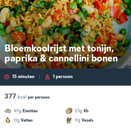
Bloemkoolrijst met tonijn,
paprika & cannellini bonen
15 minuten
1 persoon
377
kcal
per
persoon
g
g
47
23
Eiwitten
Kh
g
g
11
9
Vetten
Vezels