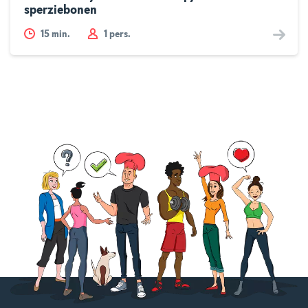
sperziebonen
15
min.
1 pers.