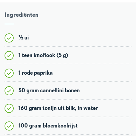
Ingrediënten
½ ui
1 teen knoflook (5 g)
1 rode paprika
50 gram cannellini bonen
160 gram tonijn uit blik, in water
100 gram bloemkoolrijst