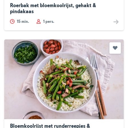
Roerbak met bloemkoolrijst, gehakt &
pindakaas
15
min.
1 pers.
Bloemkoolrijst met runderreepjes &