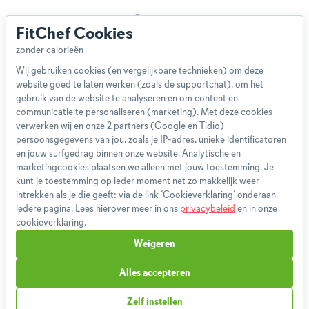
Over ons
FitChef Cookies
Team
App
Wij gebruiken cookies (en vergelijkbare technieken) om deze
Blog
website goed te laten werken (zoals de supportchat), om het
Disclaimer
gebruik van de website te analyseren en om content en
Gebruikersvoorwaarden
communicatie te personaliseren (marketing). Met deze cookies
Methodologie
verwerken wij en onze 2 partners (Google en Tidio)
persoonsgegevens van jou, zoals je IP-adres, unieke identificatoren
Privacybeleid
en jouw surfgedrag binnen onze website. Analytische en
Cookieverklaring
marketingcookies plaatsen we alleen met jouw toestemming. Je
Betaalmethoden
kunt je toestemming op ieder moment net zo makkelijk weer
intrekken als je die geeft: via de link ‘Cookieverklaring’ onderaan
Klachtenprocedure
iedere pagina. Lees hierover meer in ons
privacybeleid
en in onze
Bestelling herroepen
cookieverklaring.
Partnerprogramma
Weigeren
Boeken
FAQ
Alles accepteren
Contact
Zelf instellen