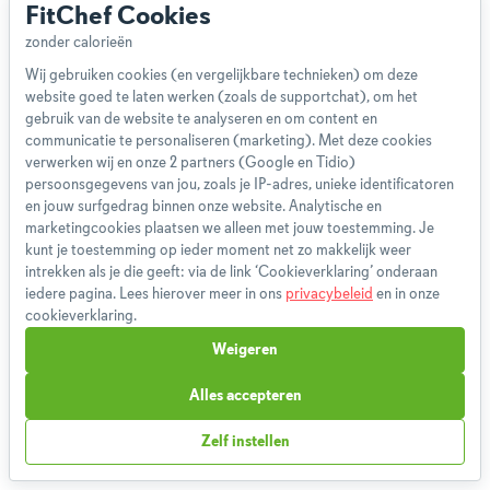
FitChef Cookies
Wij gebruiken cookies (en vergelijkbare technieken) om deze
website goed te laten werken (zoals de supportchat), om het
Over ons
gebruik van de website te analyseren en om content en
Team
communicatie te personaliseren (marketing). Met deze cookies
App
verwerken wij en onze 2 partners (Google en Tidio)
persoonsgegevens van jou, zoals je IP-adres, unieke identificatoren
Blog
en jouw surfgedrag binnen onze website. Analytische en
Disclaimer
marketingcookies plaatsen we alleen met jouw toestemming. Je
Gebruikersvoorwaarden
kunt je toestemming op ieder moment net zo makkelijk weer
Methodologie
intrekken als je die geeft: via de link ‘Cookieverklaring’ onderaan
iedere pagina. Lees hierover meer in ons
privacybeleid
en in onze
Privacybeleid
cookieverklaring.
Cookieverklaring
Weigeren
Betaalmethoden
Klachtenprocedure
Alles accepteren
Bestelling herroepen
Zelf instellen
Partnerprogramma
Boeken