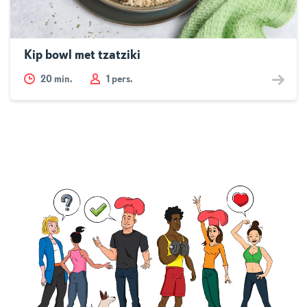
Kip bowl met tzatziki
20
min.
1 pers.