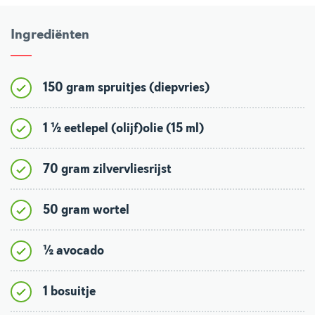
Ingrediënten
150 gram spruitjes (diepvries)
1 ½ eetlepel (olijf)olie (15 ml)
70 gram zilvervliesrijst
50 gram wortel
½ avocado
1 bosuitje