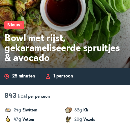
Nieuw
!
Bowl met rijst,
gekarameliseerde spruitjes
& avocado
25 minuten
1 persoon
843
kcal
per
persoon
g
g
24
82
Eiwitten
Kh
g
g
47
20
Vetten
Vezels