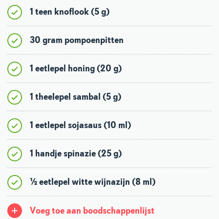
1 teen knoflook (5 g)
30 gram pompoenpitten
1 eetlepel honing (20 g)
1 theelepel sambal (5 g)
1 eetlepel sojasaus (10 ml)
1 handje spinazie (25 g)
½ eetlepel witte wijnazijn (8 ml)
Voeg toe aan boodschappenlijst