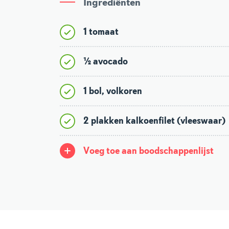
Ingrediënten
1 tomaat
½ avocado
1 bol, volkoren
2 plakken kalkoenfilet (vleeswaar)
Voeg toe aan boodschappenlijst