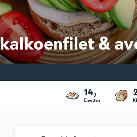
kalkoenfilet & a
14
g
Eiwitten
K