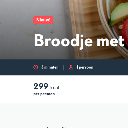
Nieuw
!
Broodje met 
3 minuten
1 persoon
299
kcal
per
persoon