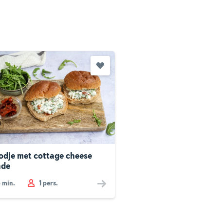
odje met cottage cheese
ade
5
min.
1 pers.