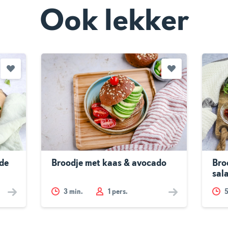
Ook lekker
ade
Broodje met kaas & avocado
Bro
sal
3
min.
1 pers.