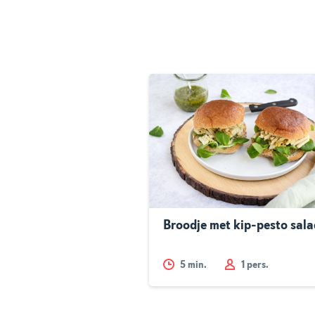
Broodje met kip-pesto sal
5
min.
1 pers.