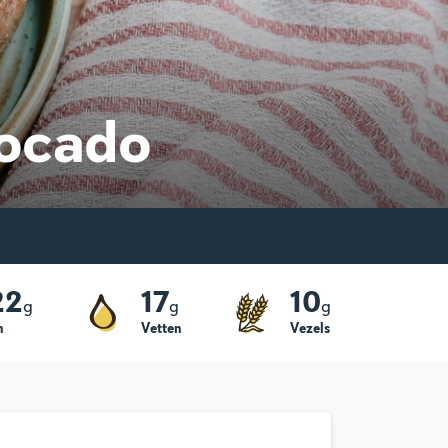
vocado
22
17
10
g
g
g
h
Vetten
Vezels