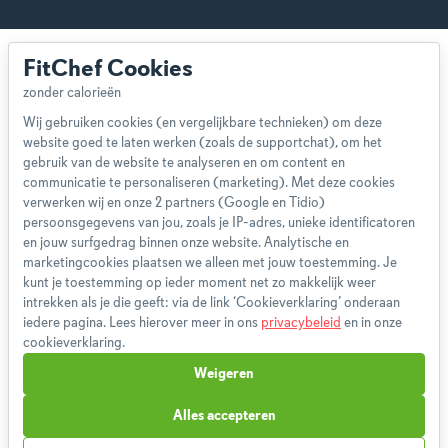
FitChef Cookies
Wij gebruiken cookies (en vergelijkbare technieken) om deze
website goed te laten werken (zoals de supportchat), om het
Over ons
gebruik van de website te analyseren en om content en
Team
communicatie te personaliseren (marketing). Met deze cookies
App
verwerken wij en onze 2 partners (Google en Tidio)
persoonsgegevens van jou, zoals je IP-adres, unieke identificatoren
Blog
en jouw surfgedrag binnen onze website. Analytische en
Disclaimer
marketingcookies plaatsen we alleen met jouw toestemming. Je
Gebruikersvoorwaarden
kunt je toestemming op ieder moment net zo makkelijk weer
Methodologie
intrekken als je die geeft: via de link ‘Cookieverklaring’ onderaan
iedere pagina. Lees hierover meer in ons
privacybeleid
en in onze
Privacybeleid
cookieverklaring.
Cookieverklaring
Weigeren
Betaalmethoden
Klachtenprocedure
Alles accepteren
Bestelling herroepen