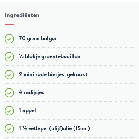
Ingrediënten
70 gram bulgur
½ blokje groentebouillon
2 mini rode bietjes, gekookt
4 radijsjes
1 appel
1 ½ eetlepel (olijf)olie (15 ml)