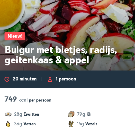
Nieuw
!
Bulgur met bietjes, radijs,
geitenkaas & appel
20 minuten
1 persoon
749
kcal
per
persoon
g
g
28
79
Eiwitten
Kh
g
g
36
14
Vetten
Vezels