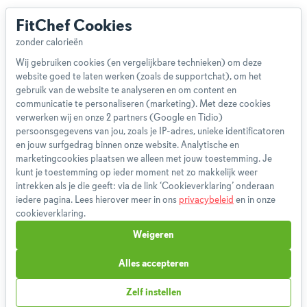
FitChef Cookies
Wij gebruiken cookies (en vergelijkbare technieken) om deze
website goed te laten werken (zoals de supportchat), om het
Over ons
gebruik van de website te analyseren en om content en
Team
communicatie te personaliseren (marketing). Met deze cookies
App
verwerken wij en onze 2 partners (Google en Tidio)
persoonsgegevens van jou, zoals je IP-adres, unieke identificatoren
Blog
en jouw surfgedrag binnen onze website. Analytische en
Disclaimer
marketingcookies plaatsen we alleen met jouw toestemming. Je
Gebruikersvoorwaarden
kunt je toestemming op ieder moment net zo makkelijk weer
Methodologie
intrekken als je die geeft: via de link ‘Cookieverklaring’ onderaan
iedere pagina. Lees hierover meer in ons
privacybeleid
en in onze
Privacybeleid
cookieverklaring.
Cookieverklaring
Weigeren
Betaalmethoden
Klachtenprocedure
Alles accepteren
Bestelling herroepen
Zelf instellen
Partnerprogramma