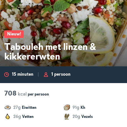
Nieuw
!
Tabouleh met linzen &
kikkererwten
15 minuten
1 persoon
708
kcal
per
persoon
g
g
27
91
Eiwitten
Kh
g
g
26
20
Vetten
Vezels