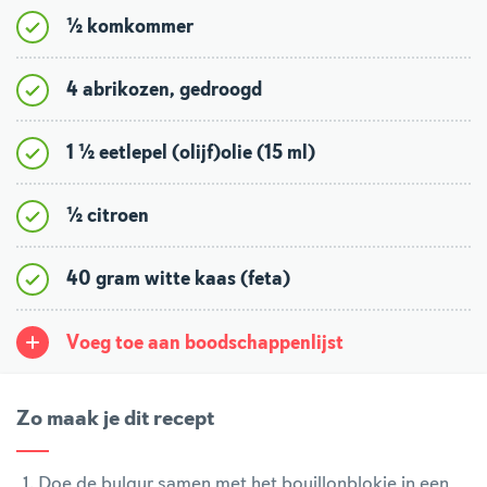
½ komkommer
4 abrikozen, gedroogd
1 ½ eetlepel (olijf)olie (15 ml)
½ citroen
40 gram witte kaas (feta)
Voeg toe aan boodschappenlijst
Zo maak je dit recept
Doe de bulgur samen met het bouillonblokje in een