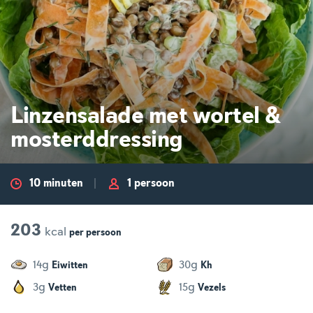
Linzensalade met wortel &
mosterddressing
10 minuten
1 persoon
203
kcal
per
persoon
g
g
14
30
Eiwitten
Kh
g
g
3
15
Vetten
Vezels