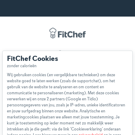
Over ons
FitChef Cookies
Team
App
Wij gebruiken cookies (en vergelijkbare technieken) om deze
Blog
website goed te laten werken (zoals de supportchat), om het
Disclaimer
gebruik van de website te analyseren en om content en
Gebruikersvoorwaarden
communicatie te personaliseren (marketing). Met deze cookies
Methodologie
verwerken wij en onze 2 partners (Google en Tidio)
persoonsgegevens van jou, zoals je IP-adres, unieke identificatoren
Privacybeleid
en jouw surfgedrag binnen onze website. Analytische en
Cookieverklaring
marketingcookies plaatsen we alleen met jouw toestemming. Je
Betaalmethoden
kunt je toestemming op ieder moment net zo makkelijk weer
intrekken als je die geeft: via de link ‘Cookieverklaring’ onderaan
Klachtenprocedure