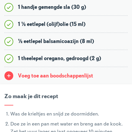
1 handje gemengde sla (30 g)
1 ½ eetlepel (olijf)olie (15 ml)
½ eetlepel balsamicoazijn (8 ml)
1 theelepel oregano, gedroogd (2 g)
Voeg toe aan boodschappenlijst
Zo maak je dit recept
Was de krieltjes en snijd ze doormidden.
Doe ze in een pan met water en breng aan de kook.
Zet het vuur lager en laat ongeveer 10 minuten