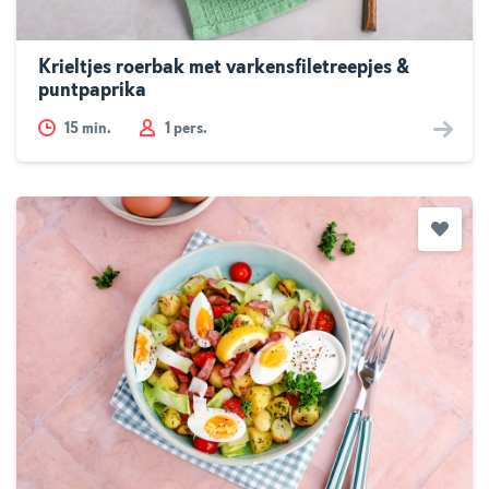
Krieltjes roerbak met varkensfiletreepjes &
puntpaprika
15
min.
1 pers.