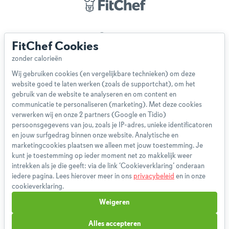
Over ons
FitChef Cookies
Team
App
Wij gebruiken cookies (en vergelijkbare technieken) om deze
Blog
website goed te laten werken (zoals de supportchat), om het
Disclaimer
gebruik van de website te analyseren en om content en
Gebruikersvoorwaarden
communicatie te personaliseren (marketing). Met deze cookies
Methodologie
verwerken wij en onze 2 partners (Google en Tidio)
persoonsgegevens van jou, zoals je IP-adres, unieke identificatoren
Privacybeleid
en jouw surfgedrag binnen onze website. Analytische en
Cookieverklaring
marketingcookies plaatsen we alleen met jouw toestemming. Je
Betaalmethoden
kunt je toestemming op ieder moment net zo makkelijk weer
intrekken als je die geeft: via de link ‘Cookieverklaring’ onderaan
Klachtenprocedure
iedere pagina. Lees hierover meer in ons
privacybeleid
en in onze
Bestelling herroepen
cookieverklaring.
Partnerprogramma
Weigeren
Boeken
FAQ
Alles accepteren