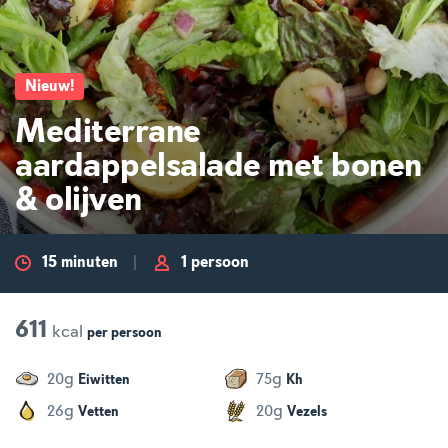
Nieuw
!
Mediterrane
aardappelsalade met bonen
& olijven
15 minuten
1 persoon
611
kcal
per
persoon
g
g
20
75
Eiwitten
Kh
g
g
26
20
Vetten
Vezels