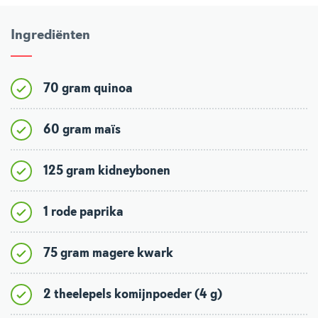
Ingrediënten
70 gram quinoa
60 gram maïs
125 gram kidneybonen
1 rode paprika
75 gram magere kwark
2 theelepels komijnpoeder (4 g)