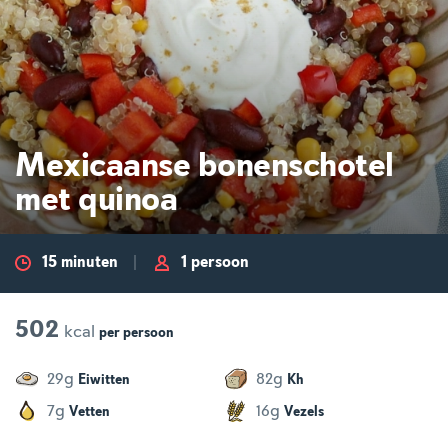
Mexicaanse bonenschotel
met quinoa
15 minuten
1 persoon
502
kcal
per
persoon
g
g
29
82
Eiwitten
Kh
g
g
7
16
Vetten
Vezels