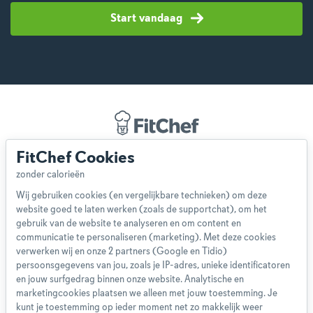
Start vandaag
FitChef Cookies
Over ons
Team
Wij gebruiken cookies (en vergelijkbare technieken) om deze
App
website goed te laten werken (zoals de supportchat), om het
Blog
gebruik van de website te analyseren en om content en
communicatie te personaliseren (marketing). Met deze cookies
Disclaimer
verwerken wij en onze 2 partners (Google en Tidio)
Gebruikersvoorwaarden
persoonsgegevens van jou, zoals je IP-adres, unieke identificatoren
Methodologie
en jouw surfgedrag binnen onze website. Analytische en
marketingcookies plaatsen we alleen met jouw toestemming. Je
Privacybeleid
kunt je toestemming op ieder moment net zo makkelijk weer
Cookieverklaring