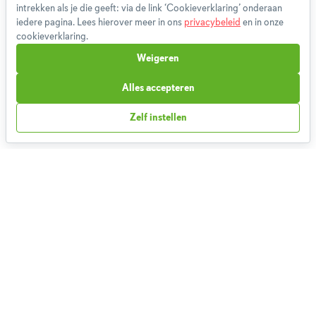
intrekken als je die geeft: via de link ‘Cookieverklaring’ onderaan
Betaalmethoden
iedere pagina. Lees hierover meer in ons
privacybeleid
en in onze
Klachtenprocedure
cookieverklaring.
Bestelling herroepen
Weigeren
Partnerprogramma
Alles accepteren
Boeken
FAQ
Zelf instellen
Contact
1,826,799
Weekmenu's gemaakt