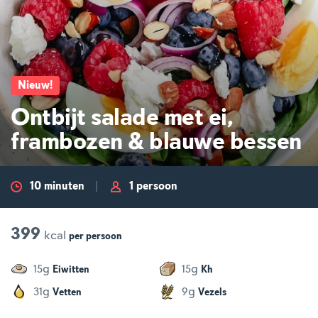
Nieuw
!
Ontbijt salade met ei,
frambozen & blauwe bessen
10 minuten
1 persoon
399
kcal
per
persoon
g
g
15
15
Eiwitten
Kh
g
g
31
9
Vetten
Vezels