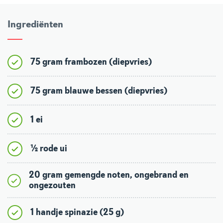
Ingrediënten
75 gram frambozen (diepvries)
75 gram blauwe bessen (diepvries)
1 ei
½ rode ui
20 gram gemengde noten, ongebrand en
ongezouten
1 handje spinazie (25 g)