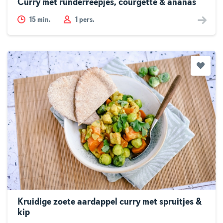
Curry met runderreepjes, courgette & ananas
15
min.
1 pers.
Kruidige zoete aardappel curry met spruitjes &
kip