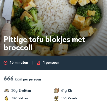
Pittige tofu blokjes met
broccoli
15 minuten
1 persoon
666
kcal
per
persoon
g
g
30
61
Eiwitten
Kh
g
g
34
13
Vetten
Vezels