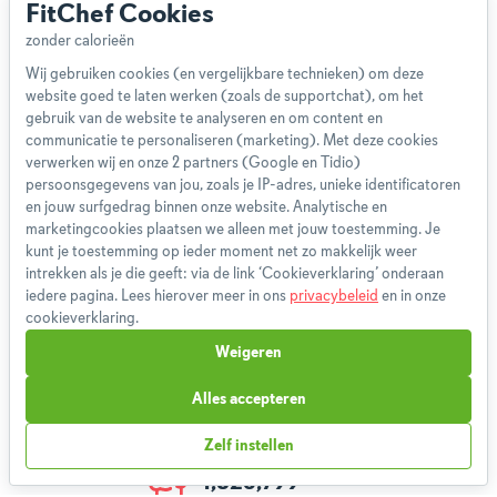
FitChef Cookies
Team
App
Wij gebruiken cookies (en vergelijkbare technieken) om deze
Blog
website goed te laten werken (zoals de supportchat), om het
Disclaimer
gebruik van de website te analyseren en om content en
Gebruikersvoorwaarden
communicatie te personaliseren (marketing). Met deze cookies
Methodologie
verwerken wij en onze 2 partners (Google en Tidio)
persoonsgegevens van jou, zoals je IP-adres, unieke identificatoren
Privacybeleid
en jouw surfgedrag binnen onze website. Analytische en
Cookieverklaring
marketingcookies plaatsen we alleen met jouw toestemming. Je
Betaalmethoden
kunt je toestemming op ieder moment net zo makkelijk weer
intrekken als je die geeft: via de link ‘Cookieverklaring’ onderaan
Klachtenprocedure
iedere pagina. Lees hierover meer in ons
privacybeleid
en in onze
Bestelling herroepen
cookieverklaring.
Partnerprogramma
Weigeren
Boeken
FAQ
Alles accepteren
Contact
Zelf instellen
1,826,799