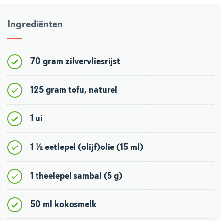
Ingrediënten
70 gram zilvervliesrijst
125 gram tofu, naturel
1 ui
1 ½ eetlepel (olijf)olie (15 ml)
1 theelepel sambal (5 g)
50 ml kokosmelk