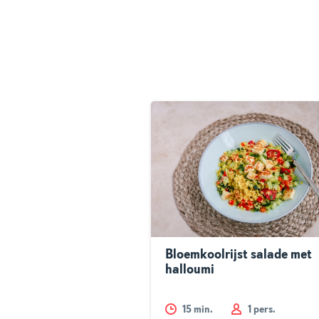
Bloemkoolrijst salade met
halloumi
15
min.
1 pers.