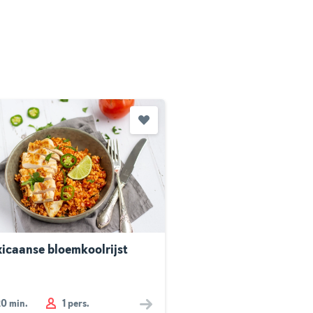
icaanse bloemkoolrijst
20
min.
1 pers.