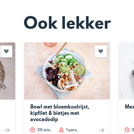
Ook lekker
Bowl met bloemkoolrijst,
Mex
kipfilet & bietjes met
avocadodip
20
min.
1 pers.