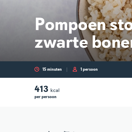
Pompoen stoo
zwarte bonen
15 minuten
1 persoon
413
kcal
per
persoon