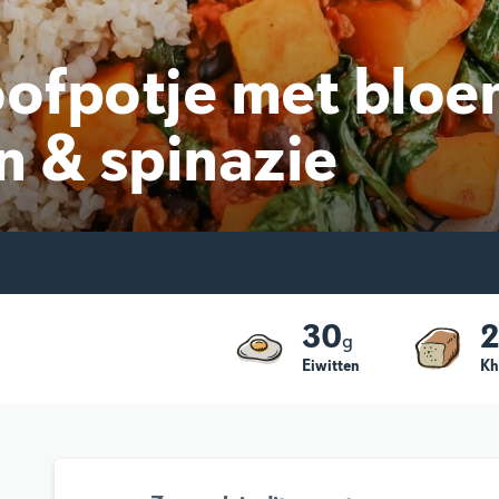
fpotje met bloem
 & spinazie
30
g
Eiwitten
Kh