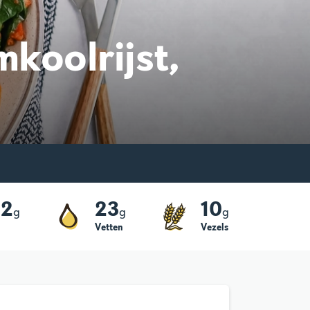
koolrijst,
22
23
10
g
g
g
Vetten
Vezels