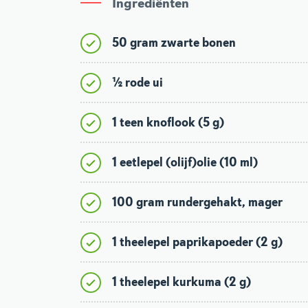
Ingrediënten
50 gram zwarte bonen
½ rode ui
1 teen knoflook (5 g)
1 eetlepel (olijf)olie (10 ml)
100 gram rundergehakt, mager
1 theelepel paprikapoeder (2 g)
1 theelepel kurkuma (2 g)