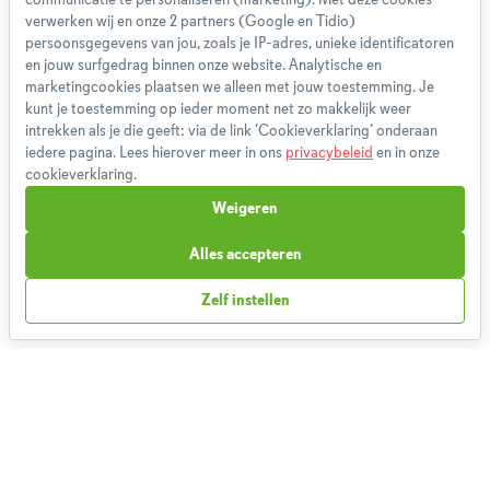
communicatie te personaliseren (marketing). Met deze cookies
App
verwerken wij en onze 2 partners (Google en Tidio)
persoonsgegevens van jou, zoals je IP-adres, unieke identificatoren
Blog
en jouw surfgedrag binnen onze website. Analytische en
Disclaimer
marketingcookies plaatsen we alleen met jouw toestemming. Je
Gebruikersvoorwaarden
kunt je toestemming op ieder moment net zo makkelijk weer
Methodologie
intrekken als je die geeft: via de link ‘Cookieverklaring’ onderaan
iedere pagina. Lees hierover meer in ons
privacybeleid
en in onze
Privacybeleid
cookieverklaring.
Cookieverklaring
Weigeren
Betaalmethoden
Klachtenprocedure
Alles accepteren
Bestelling herroepen
Zelf instellen
Partnerprogramma
Boeken
FAQ
Contact
1,827,986
Weekmenu's gemaakt