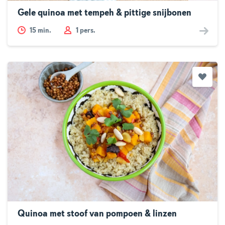
Gele quinoa met tempeh & pittige snijbonen
15
min.
1 pers.
Quinoa met stoof van pompoen & linzen