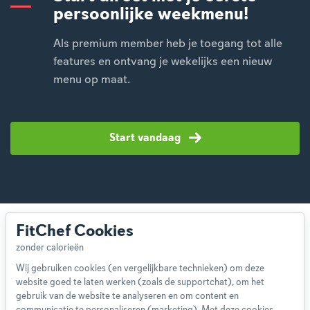
persoonlijke weekmenu!
Als premium member heb je toegang tot alle
features en ontvang je wekelijks een nieuw
menu op maat.
Start vandaag
FitChef Cookies
Wij gebruiken cookies (en vergelijkbare technieken) om deze
website goed te laten werken (zoals de supportchat), om het
Over ons
gebruik van de website te analyseren en om content en
Team