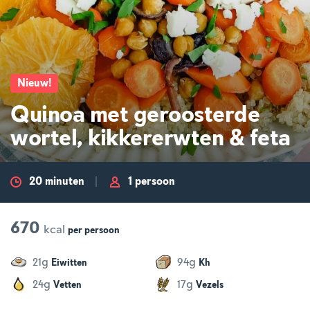
Nieuw
!
Quinoa met geroosterde
wortel, kikkererwten & feta
20 minuten
1 persoon
670
kcal
per
persoon
g
g
21
94
Eiwitten
Kh
g
g
24
17
Vetten
Vezels