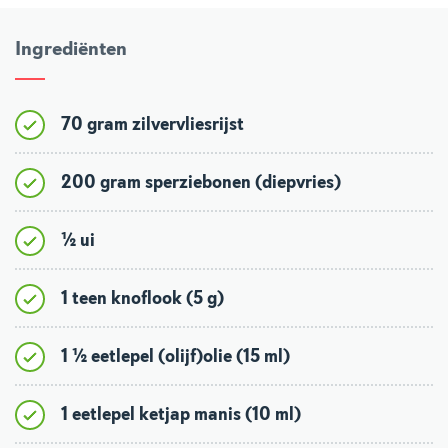
Ingrediënten
70 gram zilvervliesrijst
200 gram sperziebonen (diepvries)
½ ui
1 teen knoflook (5 g)
1 ½ eetlepel (olijf)olie (15 ml)
1 eetlepel ketjap manis (10 ml)