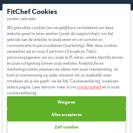
FitChef Cookies
Wij gebruiken cookies (en vergelijkbare technieken) om deze
website goed te laten werken (zoals de supportchat), om het
gebruik van de website te analyseren en om content en
Over ons
communicatie te personaliseren (marketing). Met deze cookies
verwerken wij en onze 2 partners (Google en Tidio)
Team
persoonsgegevens van jou, zoals je IP-adres, unieke identificatoren
App
en jouw surfgedrag binnen onze website. Analytische en
Blog
marketingcookies plaatsen we alleen met jouw toestemming. Je
kunt je toestemming op ieder moment net zo makkelijk weer
Disclaimer
intrekken als je die geeft: via de link ‘Cookieverklaring’ onderaan
Gebruikersvoorwaarden
iedere pagina. Lees hierover meer in ons
privacybeleid
en in onze
Methodologie
cookieverklaring.
Privacybeleid
Weigeren
Cookieverklaring
Betaalmethoden
Alles accepteren
Klachtenprocedure
Zelf instellen
Bestelling herroepen