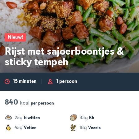
Nieuw
!
Rijst met sajoerboontjes &
sticky tempeh
15 minuten
1 persoon
840
kcal
per
persoon
g
g
25
83
Eiwitten
Kh
g
g
45
18
Vetten
Vezels