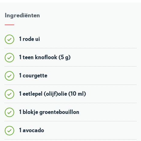
Ingrediënten
1 rode ui
1 teen knoflook (5 g)
1 courgette
1 eetlepel (olijf)olie (10 ml)
1 blokje groentebouillon
1 avocado