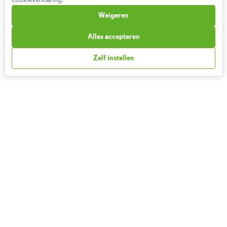
cookieverklaring.
Cookieverklaring
Weigeren
Betaalmethoden
Klachtenprocedure
Alles accepteren
Bestelling herroepen
Zelf instellen
Partnerprogramma
Boeken
FAQ
Contact
1,826,793
Weekmenu's gemaakt