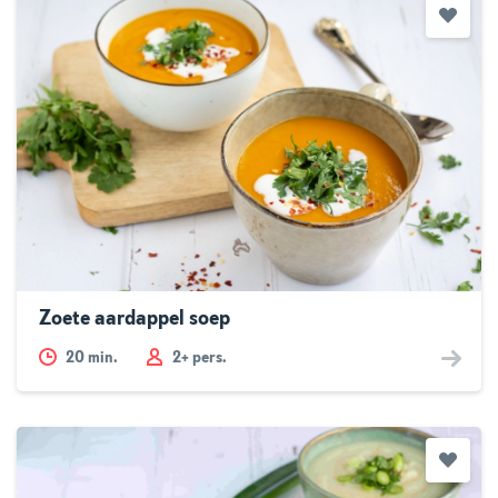
Zoete aardappel soep
20
min.
2+ pers.