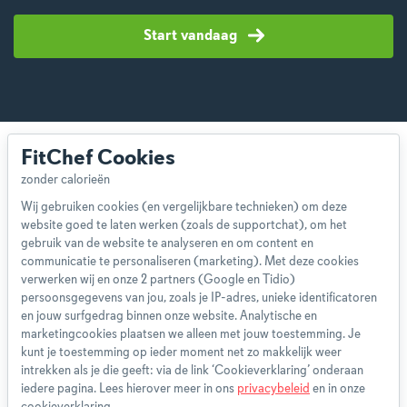
Start vandaag
FitChef Cookies
Wij gebruiken cookies (en vergelijkbare technieken) om deze
website goed te laten werken (zoals de supportchat), om het
Over ons
gebruik van de website te analyseren en om content en
Team
communicatie te personaliseren (marketing). Met deze cookies
App
verwerken wij en onze 2 partners (Google en Tidio)
persoonsgegevens van jou, zoals je IP-adres, unieke identificatoren
Blog
en jouw surfgedrag binnen onze website. Analytische en
Disclaimer
marketingcookies plaatsen we alleen met jouw toestemming. Je
Gebruikersvoorwaarden
kunt je toestemming op ieder moment net zo makkelijk weer
Methodologie
intrekken als je die geeft: via de link ‘Cookieverklaring’ onderaan
iedere pagina. Lees hierover meer in ons
privacybeleid
en in onze
Privacybeleid