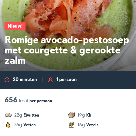
Nieuw
!
Romige avocado-pestosoep
met courgette & gerookte
zalm
20 minuten
1 persoon
656
kcal
per
persoon
g
g
22
19
Eiwitten
Kh
g
g
54
16
Vetten
Vezels