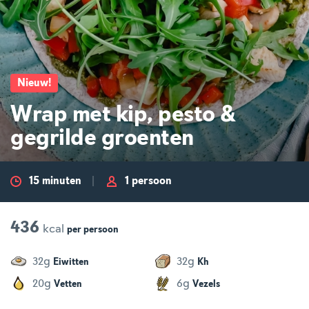
Nieuw
!
Wrap met kip, pesto &
gegrilde groenten
15 minuten
1 persoon
436
kcal
per
persoon
g
g
32
32
Eiwitten
Kh
g
g
20
6
Vetten
Vezels