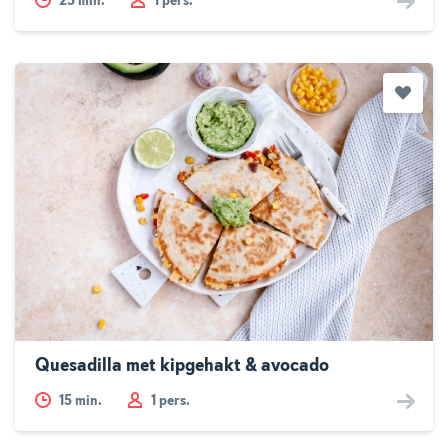
25
min.
1 pers.
Quesadilla met kipgehakt & avocado
15
min.
1 pers.