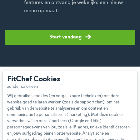
features en ontvang je wekelijks een nieuw
menu op maat.
Start vandaag
FitChef Cookies
Wij gebruiken cookies (en vergelijkbare technieken) om deze
website goed te laten werken (zoals de supportchat), om het
Over ons
gebruik van de website te analyseren en om content en
Team
communicatie te personaliseren (marketing). Met deze cookies
App
verwerken wij en onze 2 partners (Google en Tidio)
persoonsgegevens van jou, zoals je IP-adres, unieke identificatoren
Blog
en jouw surfgedrag binnen onze website. Analytische en
Disclaimer
marketingcookies plaatsen we alleen met jouw toestemming. Je