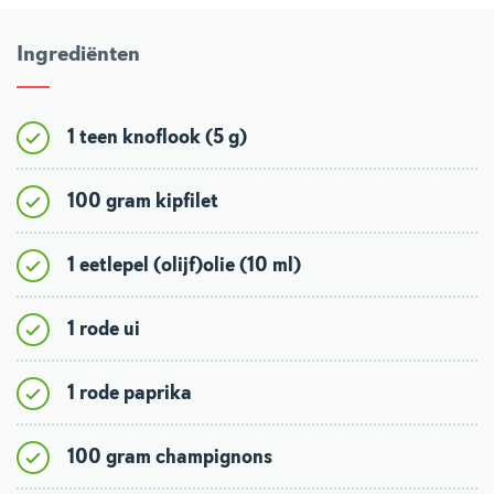
Ingrediënten
1 teen knoflook (5 g)
100 gram kipfilet
1 eetlepel (olijf)olie (10 ml)
1 rode ui
1 rode paprika
100 gram champignons