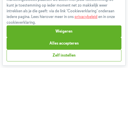
Gebruikersvoorwaarden
kunt je toestemming op ieder moment net zo makkelijk weer
Methodologie
intrekken als je die geeft: via de link ‘Cookieverklaring’ onderaan
iedere pagina. Lees hierover meer in ons
privacybeleid
en in onze
Privacybeleid
cookieverklaring.
Cookieverklaring
Weigeren
Betaalmethoden
Klachtenprocedure
Alles accepteren
Bestelling herroepen
Zelf instellen
Partnerprogramma
Boeken
FAQ
Contact
1,826,196
Weekmenu's gemaakt