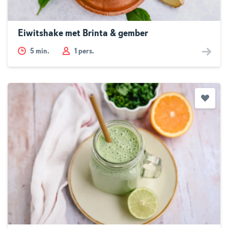
Eiwitshake met Brinta & gember
5
min.
1 pers.