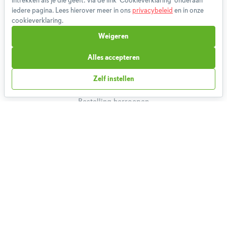
intrekken als je die geeft: via de link ‘Cookieverklaring’ onderaan
Disclaimer
iedere pagina. Lees hierover meer in ons
privacybeleid
en in onze
cookieverklaring.
Gebruikersvoorwaarden
Methodologie
Weigeren
Privacybeleid
Alles accepteren
Cookieverklaring
Betaalmethoden
Zelf instellen
Klachtenprocedure
Bestelling herroepen
Partnerprogramma
Boeken
FAQ
Contact
1,826,799
Weekmenu's gemaakt