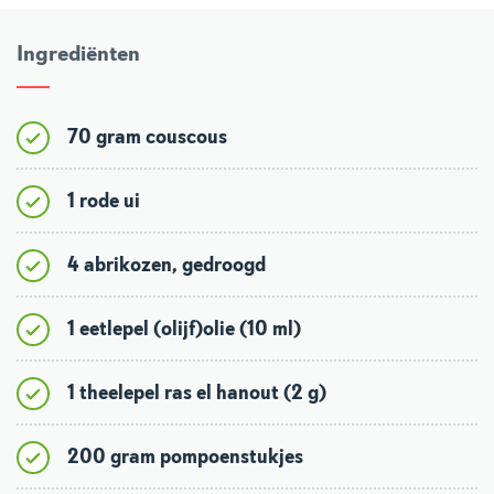
Ingrediënten
70 gram couscous
1 rode ui
4 abrikozen, gedroogd
1 eetlepel (olijf)olie (10 ml)
1 theelepel ras el hanout (2 g)
200 gram pompoenstukjes