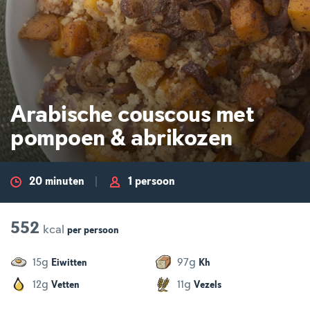
Arabische couscous met
pompoen & abrikozen
20 minuten
1 persoon
552
kcal
per
persoon
g
g
15
97
Eiwitten
Kh
g
g
12
11
Vetten
Vezels