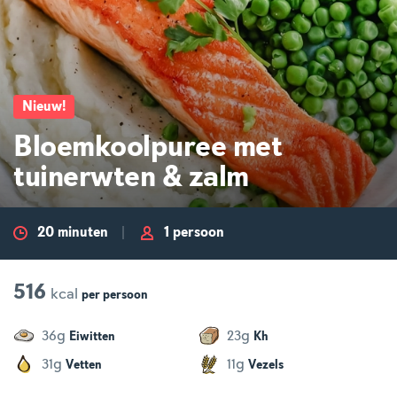
Nieuw
!
Bloemkoolpuree met
tuinerwten & zalm
20 minuten
1 persoon
516
kcal
per
persoon
g
g
36
23
Eiwitten
Kh
g
g
31
11
Vetten
Vezels