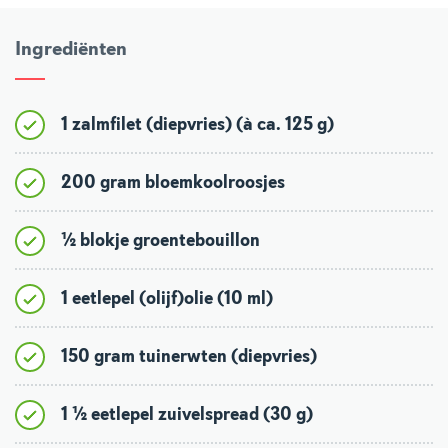
Ingrediënten
1 zalmfilet (diepvries) (à ca. 125 g)
200 gram bloemkoolroosjes
½ blokje groentebouillon
1 eetlepel (olijf)olie (10 ml)
150 gram tuinerwten (diepvries)
1 ½ eetlepel zuivelspread (30 g)