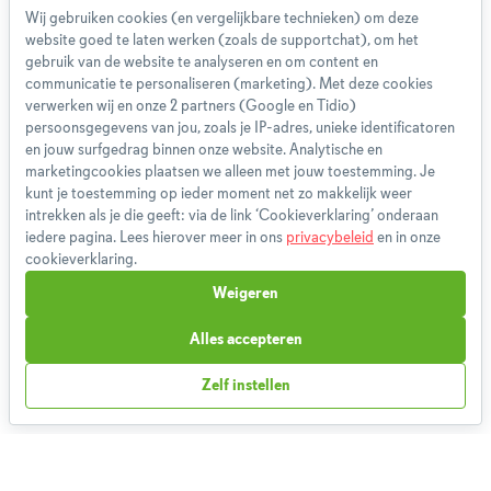
Wij gebruiken cookies (en vergelijkbare technieken) om deze
website goed te laten werken (zoals de supportchat), om het
Over ons
gebruik van de website te analyseren en om content en
Team
communicatie te personaliseren (marketing). Met deze cookies
App
verwerken wij en onze 2 partners (Google en Tidio)
persoonsgegevens van jou, zoals je IP-adres, unieke identificatoren
Blog
en jouw surfgedrag binnen onze website. Analytische en
Disclaimer
marketingcookies plaatsen we alleen met jouw toestemming. Je
Gebruikersvoorwaarden
kunt je toestemming op ieder moment net zo makkelijk weer
Methodologie
intrekken als je die geeft: via de link ‘Cookieverklaring’ onderaan
iedere pagina. Lees hierover meer in ons
privacybeleid
en in onze
Privacybeleid
cookieverklaring.
Cookieverklaring
Weigeren
Betaalmethoden
Klachtenprocedure
Alles accepteren
Bestelling herroepen
Zelf instellen
Partnerprogramma
Boeken
FAQ
Contact